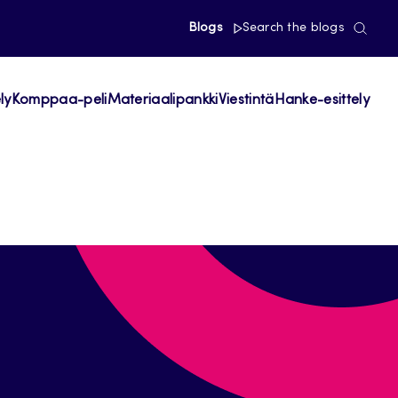
Blogs
Search the blogs
ly
Komppaa-peli
Materiaalipankki
Viestintä
Hanke-esittely