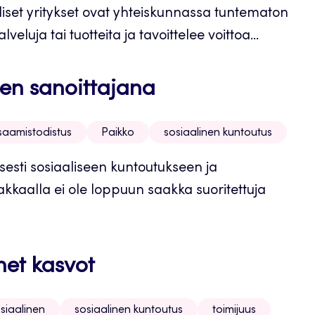
iset yritykset ovat yhteiskunnassa tuntematon
eluja tai tuotteita ja tavoittelee voittoa...
jen sanoittajana
saamistodistus
Paikko
sosiaalinen kuntoutus
sesti sosiaaliseen kuntoutukseen ja
akkaalla ei ole loppuun saakka suoritettuja
net kasvot
siaalinen
sosiaalinen kuntoutus
toimijuus