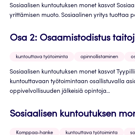
Sosiaalisen kuntoutuksen monet kasvot Sosiaal
yrittämisen muoto. Sosiaalinen yritys tuottaa palv
Osa 2: Osaamistodistus taito
kuntouttava työtoiminta
opinnollistaminen
o
Sosiaalisen kuntoutuksen monet kasvot Tyypilli
kuntouttavaan työtoimintaan osallistuvalla asi
oppivelvollisuuden jälkeisiä opintoja...
Sosiaalisen kuntoutuksen mo
Komppaa-hanke
kuntouttava työtoiminta
so