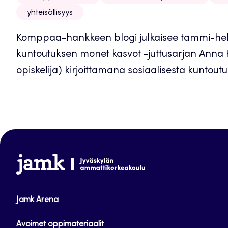
yhteisöllisyys
Komppaa-hankkeen blogi julkaisee tammi-helm
kuntoutuksen monet kasvot -juttusarjan Anna
opiskelija) kirjoittamana sosiaalisesta kuntoutuk
www.jamk.fi
Jamk Arena
Avoimet oppimateriaalit