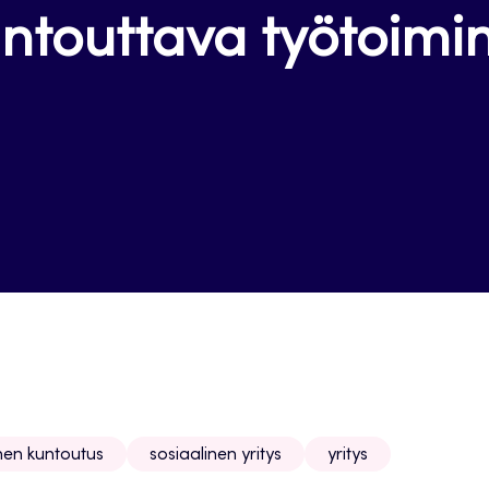
ntouttava työtoimi
nen kuntoutus
sosiaalinen yritys
yritys