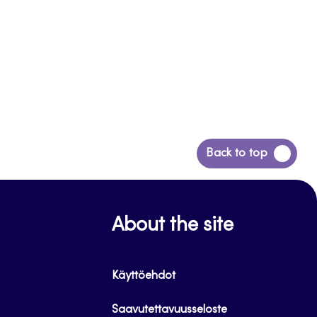
Siirry
Back to top
takaisin
sivun
alkuun
About the site
Käyttöehdot
Saavutettavuusseloste