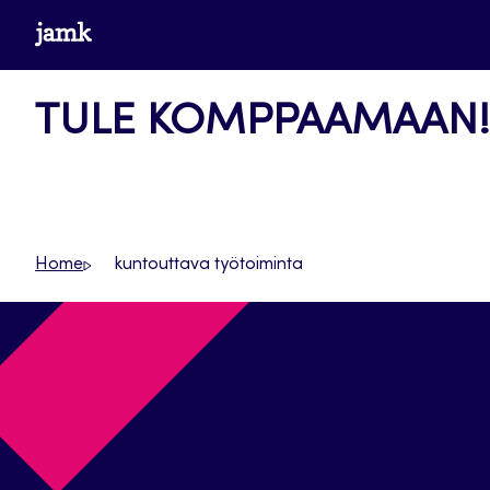
Siirry
www.jamk.fi
suoraan
sisältöön
TULE KOMPPAAMAAN!
Home
kuntouttava työtoiminta