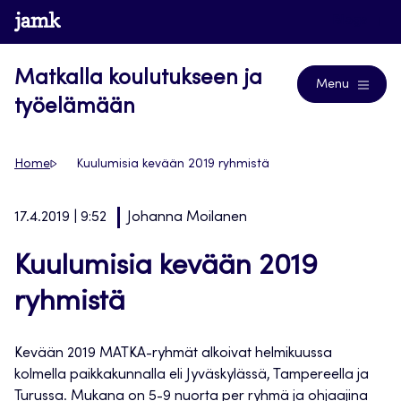
Siirry
www.jamk.fi
Blogs
suoraan
sisältöön
Matkalla koulutukseen ja
Menu
työelämään
Home
Kuulumisia kevään 2019 ryhmistä
17.4.2019 | 9:52
Johanna Moilanen
Kuulumisia kevään 2019
ryhmistä
Kevään 2019 MATKA-ryhmät alkoivat helmikuussa
kolmella paikkakunnalla eli Jyväskylässä, Tampereella ja
Turussa. Mukana on 5-9 nuorta per ryhmä ja ohjaajina