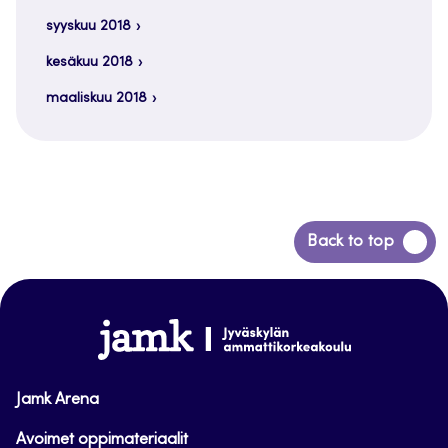
syyskuu 2018
kesäkuu 2018
maaliskuu 2018
Siirry
Back to top
takaisin
sivun
alkuun
www.jamk.fi
Jamk Arena
Avoimet oppimateriaalit