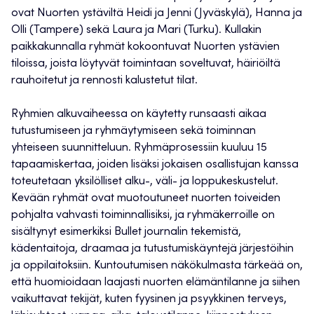
ovat Nuorten ystäviltä Heidi ja Jenni (Jyväskylä), Hanna ja
Olli (Tampere) sekä Laura ja Mari (Turku). Kullakin
paikkakunnalla ryhmät kokoontuvat Nuorten ystävien
tiloissa, joista löytyvät toimintaan soveltuvat, häiriöiltä
rauhoitetut ja rennosti kalustetut tilat.
Ryhmien alkuvaiheessa on käytetty runsaasti aikaa
tutustumiseen ja ryhmäytymiseen sekä toiminnan
yhteiseen suunnitteluun. Ryhmäprosessiin kuuluu 15
tapaamiskertaa, joiden lisäksi jokaisen osallistujan kanssa
toteutetaan yksilölliset alku-, väli- ja loppukeskustelut.
Kevään ryhmät ovat muotoutuneet nuorten toiveiden
pohjalta vahvasti toiminnallisiksi, ja ryhmäkerroille on
sisältynyt esimerkiksi Bullet journalin tekemistä,
kädentaitoja, draamaa ja tutustumiskäyntejä järjestöihin
ja oppilaitoksiin. Kuntoutumisen näkökulmasta tärkeää on,
että huomioidaan laajasti nuorten elämäntilanne ja siihen
vaikuttavat tekijät, kuten fyysinen ja psyykkinen terveys,