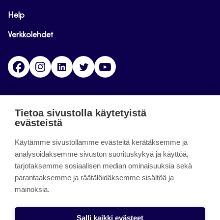
Help
Verkkolehdet
Facebook
Instagram
Linkedin
Twitter
YouTube
Jamk blogs
Tietoa sivustolla käytetyistä
evästeistä
Jamkin blogipalvelu. Blogien päivittäminen on
päättynyt 11.9.2023.
Käytämme sivustollamme evästeitä kerätäksemme ja
analysoidaksemme sivuston suorituskykyä ja käyttöä,
tarjotaksemme sosiaalisen median ominaisuuksia sekä
About the site
parantaaksemme ja räätälöidäksemme sisältöä ja
mainoksia.
Käyttöehdot
Saavutettavuusseloste
Salli kaikki evästeet