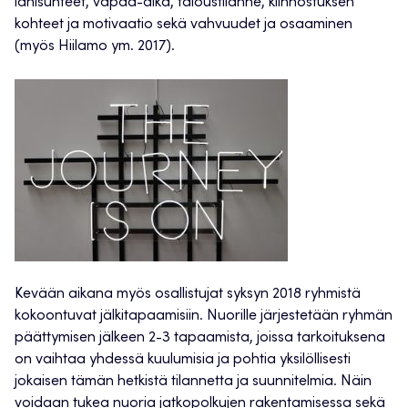
lähisuhteet, vapaa-aika, taloustilanne, kiinnostuksen
kohteet ja motivaatio sekä vahvuudet ja osaaminen
(myös Hiilamo ym. 2017).
Kevään aikana myös osallistujat syksyn 2018 ryhmistä
kokoontuvat jälkitapaamisiin. Nuorille järjestetään ryhmän
päättymisen jälkeen 2-3 tapaamista, joissa tarkoituksena
on vaihtaa yhdessä kuulumisia ja pohtia yksilöllisesti
jokaisen tämän hetkistä tilannetta ja suunnitelmia. Näin
voidaan tukea nuoria jatkopolkujen rakentamisessa sekä