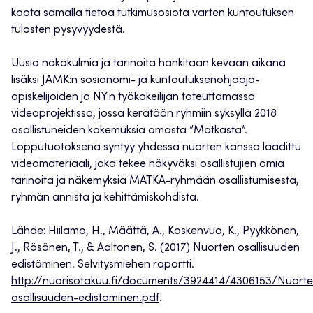
koota samalla tietoa tutkimusosiota varten kuntoutuksen
tulosten pysyvyydestä.
Uusia näkökulmia ja tarinoita hankitaan kevään aikana
lisäksi JAMK:n sosionomi- ja kuntoutuksenohjaaja-
opiskelijoiden ja NY:n työkokeilijan toteuttamassa
videoprojektissa, jossa kerätään ryhmiin syksyllä 2018
osallistuneiden kokemuksia omasta ”Matkasta”.
Lopputuotoksena syntyy yhdessä nuorten kanssa laadittu
videomateriaali, joka tekee näkyväksi osallistujien omia
tarinoita ja näkemyksiä MATKA-ryhmään osallistumisesta,
ryhmän annista ja kehittämiskohdista.
Lähde: Hiilamo, H., Määttä, A., Koskenvuo, K., Pyykkönen,
J., Räsänen, T., & Aaltonen, S. (2017) Nuorten osallisuuden
edistäminen. Selvitysmiehen raportti.
http://nuorisotakuu.fi/documents/3924414/4306153/Nuort
osallisuuden-edistaminen.pdf
.