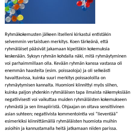
Ryhmäkokemusten jälkeen itselleni kirkastui entistäkin
selvemmin vertaistuen merkitys. Koen tärkeänä, että
ryhmäläiset pääsivät jakamaan kipeitäkin kokemuksia
keskenään. Syksyn ryhmän kohdalla näki, mitä ryhmäytyminen
voi parhaimmillaan olla. Kevään ryhmän kanssa vastassa oli
enemmän haasteita (esim. poissaoloja) ja oli selkeästi
havaittavissa, kuinka suuri merkitys poissaoloilla on
ryhmäytymisen kannalta. Huomioni kiinnittyi myös siihen,
kuinka paljon yhdenkin ryhmäläisen tapa ilmaista näkemyksiään
negatiivisesti voi vaikuttaa muiden ryhmäläisten kokemukseen
ryhmästä ja sen ilmapiiristä. Ohjaajan on oltava sensitiivinen
asian suhteen; negatiivista kommentointia voi ”lieventää”
esimerkiksi kiinnittämällä ryhmäläisten huomiota muihin
asioihin ja kannustamalla heitä jatkamaan niiden parissa.