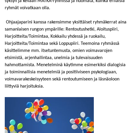
syksyn ja kevään MATKA-ryhmissä ja huomata, kuinka erilaisia
ryhmät voivatkaan olla.
Ohjaajaparini kanssa rakensimme yksittäiset ryhmäkerrat aina
samanlaisen rungon ympärille: Rentoutushetki, Aloituspiiri,
Harjoitteita/Toimintaa, Kokkailu yhdessä ja ruokailu,
Harjoitteita/Toimintaa sekä Loppupiiri. Teemoina ryhmässä
käsittelimme mm. itsetuntemusta, omien voimavarojen
etsimistä, arjenhallintaa, unelmia ja tulevaisuuden
hahmottamista. Menetelminä käytimme esimerkiksi dialogisia
ja toiminnallisia menetelmiä ja positiiviseen psykologiaan,
voimavarakeskeisyyteen sekä rentoutumiseen ja läsnäoloon
liittyviä harjoituksia.