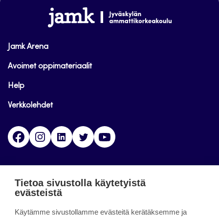
alkuun
www.jamk.fi
Jamk Arena
Avoimet oppimateriaalit
Help
Verkkolehdet
Facebook
Instagram
Linkedin
Twitter
YouTube
Jamk blogs
Tietoa sivustolla käytetyistä
evästeistä
Jamkin blogipalvelu. Blogien päivittäminen on
päättynyt 11.9.2023.
Käytämme sivustollamme evästeitä kerätäksemme ja