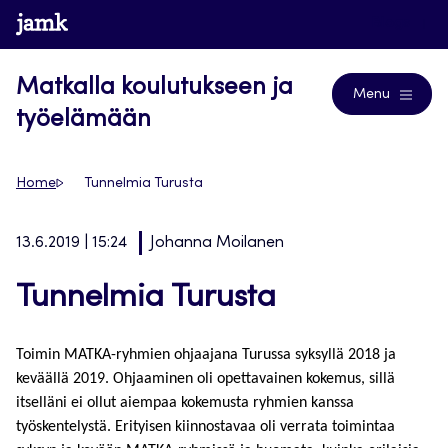
Siirry
www.jamk.fi
Blogs
suoraan
sisältöön
Matkalla koulutukseen ja
Menu
työelämään
Home
Tunnelmia Turusta
13.6.2019 | 15:24
Johanna Moilanen
Tunnelmia Turusta
Toimin MATKA-ryhmien ohjaajana Turussa syksyllä 2018 ja
keväällä 2019. Ohjaaminen oli opettavainen kokemus, sillä
itselläni ei ollut aiempaa kokemusta ryhmien kanssa
työskentelystä. Erityisen kiinnostavaa oli verrata toimintaa