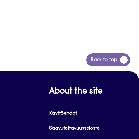
Siirry
Back to top
takaisin
sivun
alkuun
About the site
Käyttöehdot
Saavutettavuusseloste