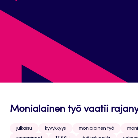
Monialainen työ vaatii rajany
julkaisu
kyvykkyys
monialainen työ
moni