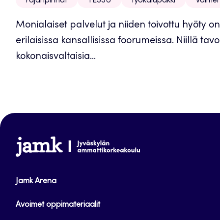
rajanpinnat
TESSU
työkalupakki
valme
Monialaiset palvelut ja niiden toivottu hyöty on
erilaisissa kansallisissa foorumeissa. Niillä ta
kokonaisvaltaisia...
www.jamk.fi
Jamk Arena
Avoimet oppimateriaalit