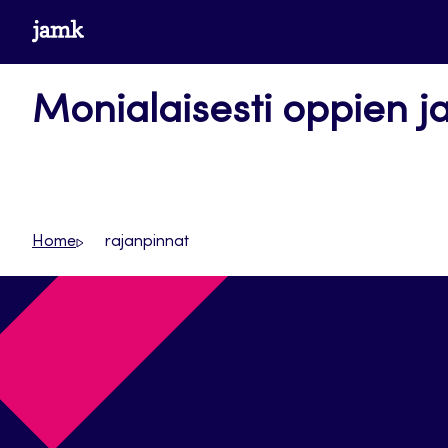
Siirry
www.jamk.fi
suoraan
sisältöön
Monialaisesti oppien j
Home
rajanpinnat