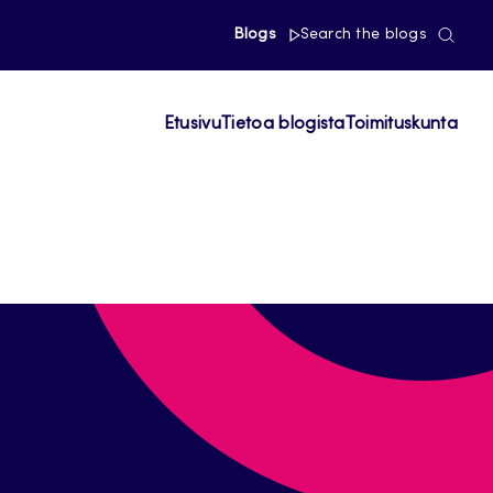
Blogs
Search the blogs
Etusivu
Tietoa blogista
Toimituskunta