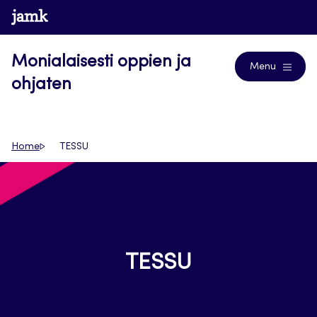
Siirry
www.jamk.fi
Blogs
suoraan
sisältöön
Monialaisesti oppien ja
Menu
ohjaten
Home
TESSU
TESSU