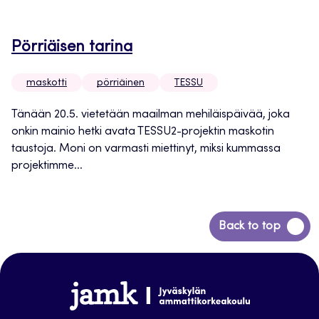
Pörriäisen tarina
maskotti
pörriäinen
TESSU
Tänään 20.5. vietetään maailman mehiläispäivää, joka
onkin mainio hetki avata TESSU2-projektin maskotin
taustoja. Moni on varmasti miettinyt, miksi kummassa
projektimme...
Siirry
Back to top
takaisin
sivun
alkuun
www.jamk.fi