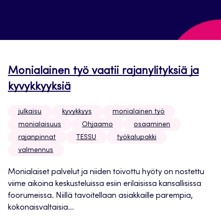
Monialainen työ vaatii rajanylityksiä ja
kyvykkyyksiä
julkaisu
kyvykkyys
monialainen työ
monialaisuus
Ohjaamo
osaaminen
rajanpinnat
TESSU
työkalupakki
valmennus
Monialaiset palvelut ja niiden toivottu hyöty on nostettu
viime aikoina keskusteluissa esiin erilaisissa kansallisissa
foorumeissa. Niillä tavoitellaan asiakkaille parempia,
kokonaisvaltaisia...