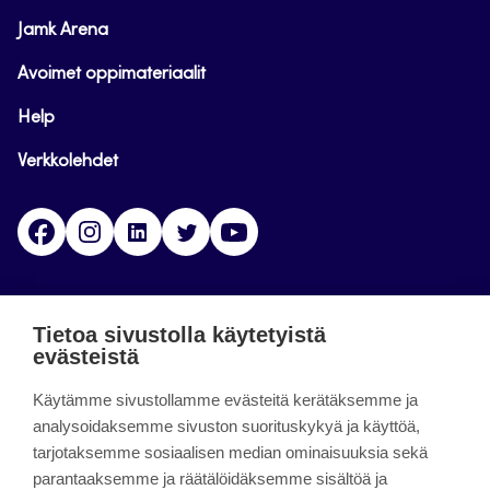
Jamk Arena
Avoimet oppimateriaalit
Help
Verkkolehdet
Facebook
Instagram
Linkedin
Twitter
YouTube
Jamk blogs
Tietoa sivustolla käytetyistä
evästeistä
Jamkin blogipalvelu. Blogien päivittäminen on
Käytämme sivustollamme evästeitä kerätäksemme ja
päättynyt 11.9.2023.
analysoidaksemme sivuston suorituskykyä ja käyttöä,
tarjotaksemme sosiaalisen median ominaisuuksia sekä
About the site
parantaaksemme ja räätälöidäksemme sisältöä ja