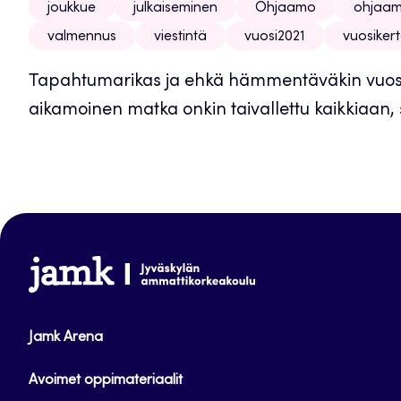
joukkue
julkaiseminen
Ohjaamo
ohjaam
valmennus
viestintä
vuosi2021
vuosiker
Tapahtumarikas ja ehkä hämmentäväkin vuosi t
aikamoinen matka onkin taivallettu kaikkiaan, 
www.jamk.fi
Jamk Arena
Avoimet oppimateriaalit