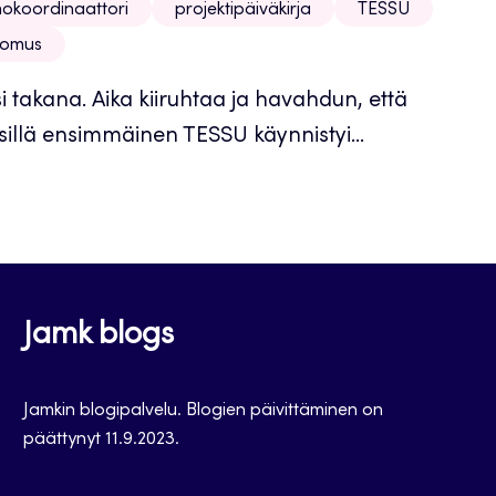
okoordinaattori
projektipäiväkirja
TESSU
tomus
akana. Aika kiiruhtaa ja havahdun, että
sillä ensimmäinen TESSU käynnistyi...
Jamk blogs
Jamkin blogipalvelu. Blogien päivittäminen on
päättynyt 11.9.2023.