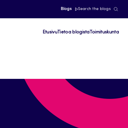
Blogs
Search the blogs
Etusivu
Tietoa blogista
Toimituskunta