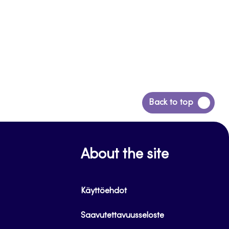
Siirry
Back to top
takaisin
sivun
alkuun
About the site
Käyttöehdot
Saavutettavuusseloste