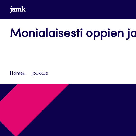
Siirry
www.jamk.fi
suoraan
sisältöön
Monialaisesti oppien j
Home
joukkue