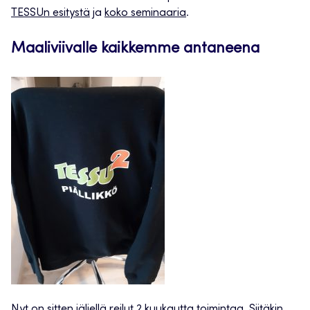
TESSUn esitystä
ja
koko seminaaria
.
Maaliviivalle kaikkemme antaneena
Nyt on sitten jäljellä reilut 2 kuukautta toimintaa. Siitäkin