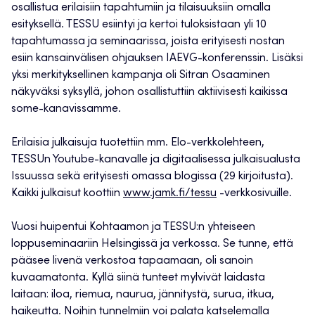
osallistua erilaisiin tapahtumiin ja tilaisuuksiin omalla
esityksellä. TESSU esiintyi ja kertoi tuloksistaan yli 10
tapahtumassa ja seminaarissa, joista erityisesti nostan
esiin kansainvälisen ohjauksen IAEVG-konferenssin. Lisäksi
yksi merkityksellinen kampanja oli Sitran Osaaminen
näkyväksi syksyllä, johon osallistuttiin aktiivisesti kaikissa
some-kanavissamme.
Erilaisia julkaisuja tuotettiin mm. Elo-verkkolehteen,
TESSUn Youtube-kanavalle ja digitaalisessa julkaisualusta
Issuussa sekä erityisesti omassa blogissa (29 kirjoitusta).
Kaikki julkaisut koottiin
www.jamk.fi/tessu
-verkkosivuille.
Vuosi huipentui Kohtaamon ja TESSU:n yhteiseen
loppuseminaariin Helsingissä ja verkossa. Se tunne, että
pääsee livenä verkostoa tapaamaan, oli sanoin
kuvaamatonta. Kyllä siinä tunteet mylvivät laidasta
laitaan: iloa, riemua, naurua, jännitystä, surua, itkua,
haikeutta. Noihin tunnelmiin voi palata katselemalla