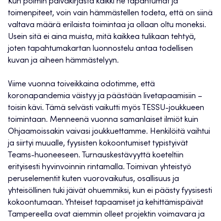
Kun poimin päiväkirjasta kaikki ne tapahtumat ja
toimenpiteet, voin vain hämmästellen todeta, että on siinä
valtava määrä erilaista toimintaa ja ollaan oltu moneksi.
Usein sitä ei aina muista, mitä kaikkea tulikaan tehtyä,
joten tapahtumakartan luonnostelu antaa todellisen
kuvan ja aiheen hämmästelyyn.
Viime vuonna toiveikkaina odotimme, että
koronapandemia väistyy ja päästään livetapaamisiin –
toisin kävi. Tämä selvästi vaikutti myös TESSU-joukkueen
toimintaan. Menneenä vuonna samanlaiset ilmiöt kuin
Ohjaamoissakin vaivasi joukkuettamme. Henkilöitä vaihtui
ja siirtyi muualle, fyysisten kokoontumiset typistyivät
Teams-huoneeseen. Turnauskestävyyttä koeteltiin
erityisesti hyvinvoinnin rintamalla. Toimivan yhteistyö
peruselementit kuten vuorovaikutus, osallisuus ja
yhteisöllinen tuki jäivät ohuemmiksi, kun ei päästy fyysisesti
kokoontumaan. Yhteiset tapaamiset ja kehittämispäivät
Tampereella ovat aiemmin olleet projektin voimavara ja