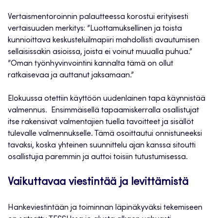
Vertaismentoroinnin palautteessa korostui erityisesti
vertaisuuden merkitys: ”Luottamuksellinen ja toista
kunnioittava keskusteluilmapiiri mahdollisti avautumisen
sellaisissakin asioissa, joista ei voinut muualla puhua.”
”Oman työnhyvinvointini kannalta tämä on ollut
ratkaisevaa ja auttanut jaksamaan.”
Elokuussa otettiin käyttöön uudenlainen tapa käynnistää
valmennus. Ensimmäisellä tapaamiskerralla osallistujat
itse rakensivat valmentajien tuella tavoitteet ja sisällöt
tulevalle valmennukselle. Tämä osoittautui onnistuneeksi
tavaksi, koska yhteinen suunnittelu ajan kanssa sitoutti
osallistujia paremmin ja auttoi toisiin tutustumisessa.
Vaikuttavaa viestintää ja levittämistä
Hankeviestintään ja toiminnan läpinäkyväksi tekemiseen