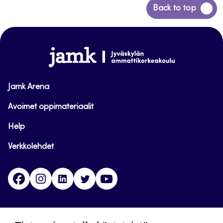
Siirry
Back to top
takaisin
sivun
alkuun
www.jamk.fi
Jamk Arena
Avoimet oppimateriaalit
Help
Verkkolehdet
Facebook
Instagram
Linkedin
Twitter
YouTube
Jamk blogs