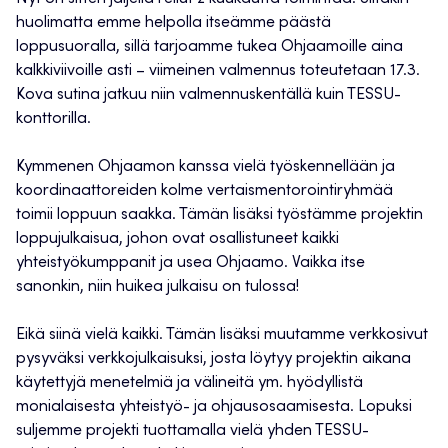
huolimatta emme helpolla itseämme päästä
loppusuoralla, sillä tarjoamme tukea Ohjaamoille aina
kalkkiviivoille asti – viimeinen valmennus toteutetaan 17.3.
Kova sutina jatkuu niin valmennuskentällä kuin TESSU-
konttorilla.
Kymmenen Ohjaamon kanssa vielä työskennellään ja
koordinaattoreiden kolme vertaismentorointiryhmää
toimii loppuun saakka. Tämän lisäksi työstämme projektin
loppujulkaisua, johon ovat osallistuneet kaikki
yhteistyökumppanit ja usea Ohjaamo. Vaikka itse
sanonkin, niin huikea julkaisu on tulossa!
Eikä siinä vielä kaikki. Tämän lisäksi muutamme verkkosivut
pysyväksi verkkojulkaisuksi, josta löytyy projektin aikana
käytettyjä menetelmiä ja välineitä ym. hyödyllistä
monialaisesta yhteistyö- ja ohjausosaamisesta. Lopuksi
suljemme projekti tuottamalla vielä yhden TESSU-