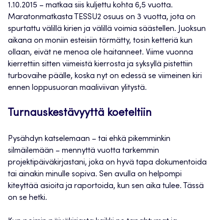
1.10.2015 – matkaa siis kuljettu kohta 6,5 vuotta.
Maratonmatkasta TESSU2 osuus on 3 vuotta, jota on
spurtattu välillä kirien ja välillä voimia säästellen. Juoksun
aikana on moniin esteisiin törmätty, tosin ketteriä kun
ollaan, eivät ne menoa ole haitanneet. Viime vuonna
kierrettiin sitten viimeistä kierrosta ja syksyllä pistettiin
turbovaihe päälle, koska nyt on edessä se viimeinen kiri
ennen loppusuoran maaliviivan ylitystä.
Turnauskestävyyttä koeteltiin
Pysähdyn katselemaan – tai ehkä pikemminkin
silmäilemään – mennyttä vuotta tarkemmin
projektipäiväkirjastani, joka on hyvä tapa dokumentoida
tai ainakin minulle sopiva. Sen avulla on helpompi
kiteyttää asioita ja raportoida, kun sen aika tulee. Tässä
on se hetki.