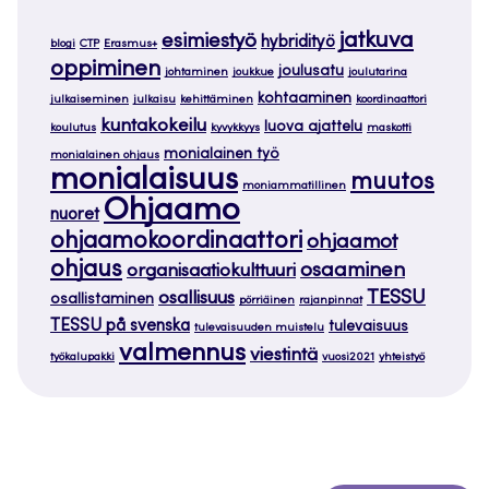
jatkuva
esimiestyö
hybridityö
blogi
CTP
Erasmus+
oppiminen
joulusatu
johtaminen
joukkue
joulutarina
kohtaaminen
julkaiseminen
julkaisu
kehittäminen
koordinaattori
kuntakokeilu
luova ajattelu
koulutus
kyvykkyys
maskotti
monialainen työ
monialainen ohjaus
monialaisuus
muutos
moniammatillinen
Ohjaamo
nuoret
ohjaamokoordinaattori
ohjaamot
ohjaus
osaaminen
organisaatiokulttuuri
TESSU
osallisuus
osallistaminen
pörriäinen
rajanpinnat
TESSU på svenska
tulevaisuus
tulevaisuuden muistelu
valmennus
viestintä
työkalupakki
vuosi2021
yhteistyö