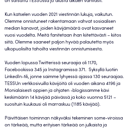
on satsattu TESSUssa jo alusta alkaen vahvasti.
Kun katselen vuoden 2021 viestinnän lukuja, vaikutun.
Olemme onnistuneet rakentamaan vahvat sosiaalisen
median kanavat, joiden kävijämäärä ovat kasvaneet
vuosi vuodelta. Meitä fanitetaan ihan kiitettävästi – kiitos
siitä. Olemme saaneet paljon hyvää palautetta myös
ulkopuolisilta tahoilta viestinnän onnistumisesta.
Vuoden lopussa Twitterissä seuraajia oli 1170,
Facebookissa 345 ja Instagramissa 371. Syksyllä luotiin
LinkedIn-tili, jonne saimme lyhyessä ajassa 130 seuraajaa.
TESSUn verkkosivuilla kävijöitä oli vuoden aikana 4196 ja
Monialaisesti oppien ja ohjaten -blogissamme kävi
keskimäärin 14 kävijää päivässä ja koko vuonna 5121 –
suosituin kuukausi oli marraskuu (1185 kävijää).
Päivittäisen toiminnan näkyväksi tekeminen some-viroissa
on tärkeää, mutta erityisen tärkeää on julkaista ja