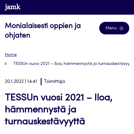
Siirry
www.jamk.fi
Blogs
suoraan
sisältöön
Monialaisesti oppien ja
Menu
ohjaten
Home
TESSUn vuosi 2021 – Iloa, hämmennystä ja turnauskestävyytt
20.1.2022 | 14:41
Toimittaja
TESSUn vuosi 2021 – Iloa,
hämmennystä ja
turnauskestävyyttä