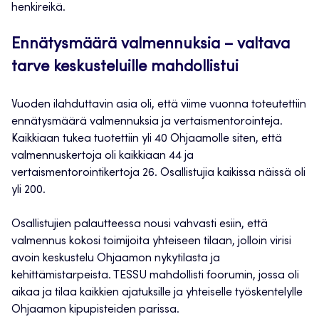
henkireikä.
Ennätysmäärä valmennuksia – valtava
tarve keskusteluille mahdollistui
Vuoden ilahduttavin asia oli, että viime vuonna toteutettiin
ennätysmäärä valmennuksia ja vertaismentorointeja.
Kaikkiaan tukea tuotettiin yli 40 Ohjaamolle siten, että
valmennuskertoja oli kaikkiaan 44 ja
vertaismentorointikertoja 26. Osallistujia kaikissa näissä oli
yli 200.
Osallistujien palautteessa nousi vahvasti esiin, että
valmennus kokosi toimijoita yhteiseen tilaan, jolloin virisi
avoin keskustelu Ohjaamon nykytilasta ja
kehittämistarpeista. TESSU mahdollisti foorumin, jossa oli
aikaa ja tilaa kaikkien ajatuksille ja yhteiselle työskentelylle
Ohjaamon kipupisteiden parissa.