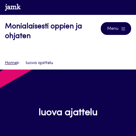
Siirry
www.jamk.fi
Blogs
suoraan
sisältöön
Monialaisesti oppien ja
Menu
ohjaten
Home
luova ajattelu
luova ajattelu