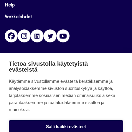
Help
Verkkolehdet
Facebook
Instagram
Linkedin
Twitter
YouTube
Jamk blogs
Tietoa sivustolla käytetyistä
evästeistä
Jamkin blogipalvelu. Blogien päivittäminen on
Käytämme sivustollamme evästeitä kerätäksemme ja
päättynyt 11.9.2023.
analysoidaksemme sivuston suorituskykyä ja käyttöä,
tarjotaksemme sosiaalisen median ominaisuuksia sekä
About the site
parantaaksemme ja räätälöidäksemme sisältöä ja
mainoksia.
Käyttöehdot
Saavutettavuusseloste
Salli kaikki evästeet