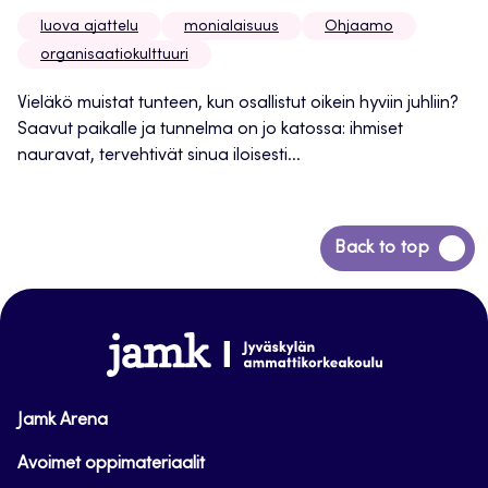
luova ajattelu
monialaisuus
Ohjaamo
organisaatiokulttuuri
Vieläkö muistat tunteen, kun osallistut oikein hyviin juhliin?
Saavut paikalle ja tunnelma on jo katossa: ihmiset
nauravat, tervehtivät sinua iloisesti...
Siirry
Back to top
takaisin
sivun
alkuun
www.jamk.fi
Jamk Arena
Avoimet oppimateriaalit