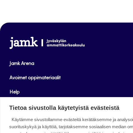
sivutus
www.jamk.fi
Jamk Arena
Avoimet oppimateriaalit
Help
Verkkolehdet
Tietoa sivustolla käytetyistä evästeistä
Käytämme sivustollamme evästeitä kerätäksemme ja analys
Facebook
Instagram
Linkedin
Twitter
YouTube
suorituskykyä ja käyttöä, tarjotaksemme sosiaalisen median o