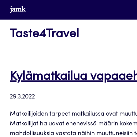
Siirry
www.jamk.fi
suoraan
sisältöön
Taste4Travel
Kylämatkailua vapaaeht
29.3.2022
Matkailijoiden tarpeet matkailussa ovat muut
Matkailijat haluavat enenevissä määrin kokemu
mahdollisuuksia vastata näihin muuttuneisiin 