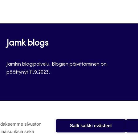
Jamk blogs
Jamkin blogipalvelu. Blogien päivittäminen on
päättynyt 11.9.2023.
oidaksemme sivuston
Salli kaikki evästeet
minaisuuksia sekä