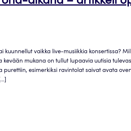
ona-aikana – artikkeli op
 tai kuunnellut vaikka live-musiikkia konsertissa? Mi
 kevään mukana on tullut lupaavia uutisia tulevast
sia purettiin, esimerkiksi ravintolat saivat avata o
[…]