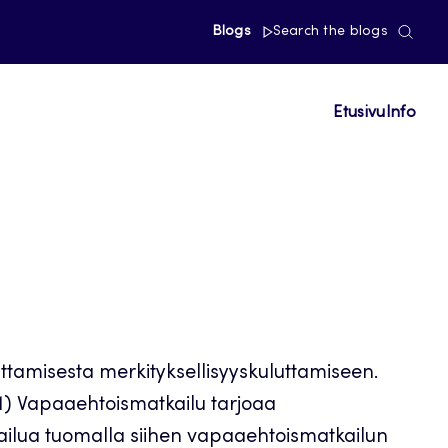
Blogs
Search the blogs
Etusivu
Info
tamisesta merkityksellisyyskuluttamiseen.
11) Vapaaehtoismatkailu tarjoaa
kailua tuomalla siihen vapaaehtoismatkailun