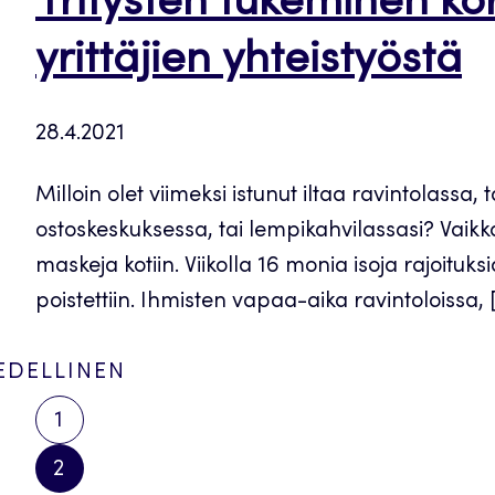
Yritysten tukeminen kor
yrittäjien yhteistyöstä
28.4.2021
Milloin olet viimeksi istunut iltaa ravintolassa,
ostoskeskuksessa, tai lempikahvilassasi? Vaikka
maskeja kotiin. Viikolla 16 monia isoja rajoituk
poistettiin. Ihmisten vapaa-aika ravintoloissa, 
EDELLINEN
1
Artikkelien
2