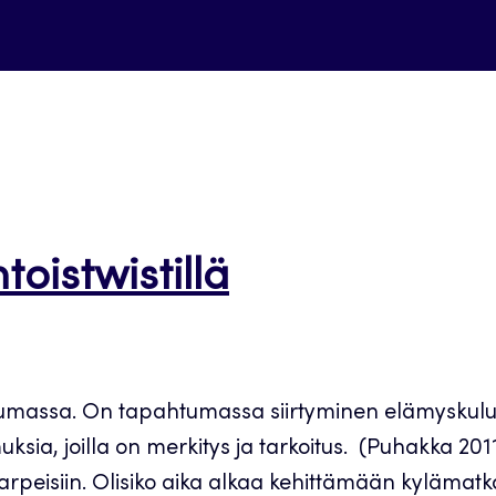
oistwistillä
tumassa. On tapahtumassa siirtyminen elämyskulut
ksia, joilla on merkitys ja tarkoitus. (Puhakka 20
tarpeisiin. Olisiko aika alkaa kehittämään kylämat