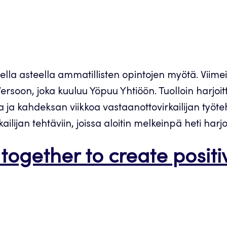
lla asteella ammatillisten opintojen myötä. Viimeis
on, joka kuuluu Yöpuu Yhtiöön. Tuolloin harjoitte
 ja kahdeksan viikkoa vastaanottovirkailijan työteh
ijan tehtäviin, joissa aloitin melkeinpä heti harjo
together to create positi