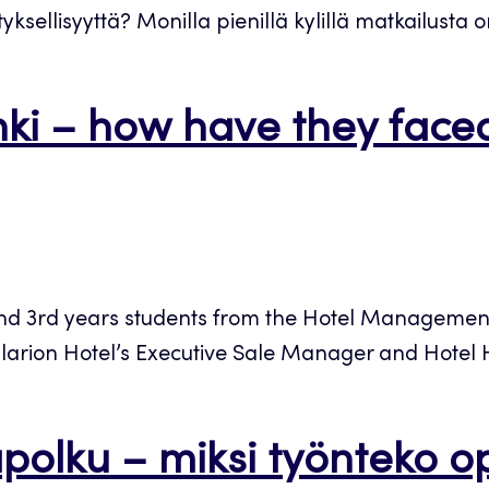
sellisyyttä? Monilla pienillä kylillä matkailusta on
nki – how have they fac
d 3rd years students from the Hotel Management 
p. Clarion Hotel’s Executive Sale Manager and Hot
apolku – miksi työnteko o