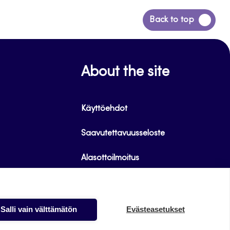
Siirry
Back to top
takaisin
sivun
alkuun
About the site
Käyttöehdot
Saavutettavuusseloste
Alasottoilmoitus
Tietoa evästeistä
Salli vain välttämätön
Evästeasetukset