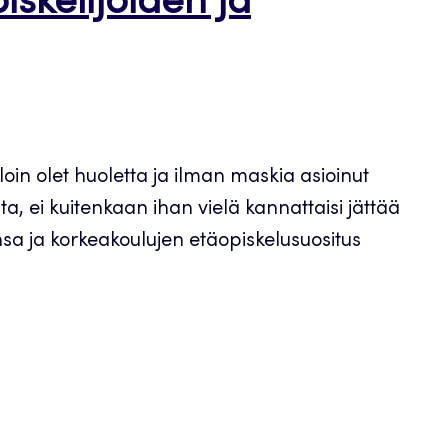
iskelijoiden ja
lloin olet huoletta ja ilman maskia asioinut
a, ei kuitenkaan ihan vielä kannattaisi jättää
vensa ja korkeakoulujen etäopiskelusuositus