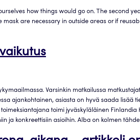
 ourselves how things would go on. The second ye
ce mask are necessary in outside areas or if reusa
 vaikutus
kymaailmassa. Varsinkin matkailussa matkustajat t
essa ajankohtainen, asiasta on hyvä saada lisää t
a toimeksiantajana toimi jyväskyläläinen Finlandia 
iin ja konkreettisiin asioihin. Alba on kolmen tähden