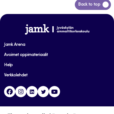
Siirry
Back to top
takaisin
sivun
alkuun
www.jamk.fi
Jamk Arena
Avoimet oppimateriaalit
Help
Verkkolehdet
Facebook
Instagram
Linkedin
Twitter
YouTube
Jamk blogs