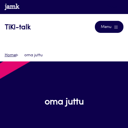
Siirry
www.jamk.fi
Blogs
suoraan
sisältöön
TiKI-talk
Menu
Home
oma juttu
oma juttu