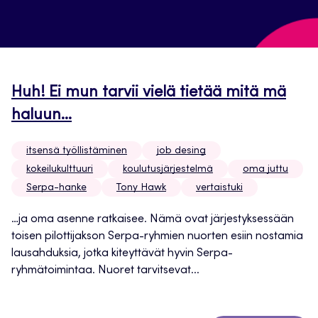
Huh! Ei mun tarvii vielä tietää mitä mä
haluun…
itsensä työllistäminen
job desing
kokeilukulttuuri
koulutusjärjestelmä
oma juttu
Serpa-hanke
Tony Hawk
vertaistuki
…ja oma asenne ratkaisee. Nämä ovat järjestyksessään
toisen pilottijakson Serpa-ryhmien nuorten esiin nostamia
lausahduksia, jotka kiteyttävät hyvin Serpa-
ryhmätoimintaa. Nuoret tarvitsevat...