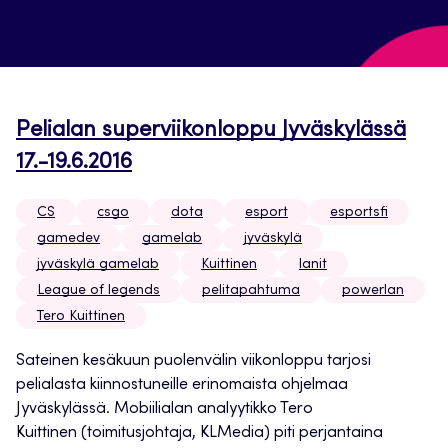
Pelialan superviikonloppu Jyväskylässä
17.-19.6.2016
CS
csgo
dota
esport
esportsfi
gamedev
gamelab
jyväskylä
jyväskylä gamelab
Kuittinen
lanit
League of legends
pelitapahtuma
powerlan
Tero Kuittinen
Sateinen kesäkuun puolenvälin viikonloppu tarjosi
pelialasta kiinnostuneille erinomaista ohjelmaa
Jyväskylässä. Mobiilialan analyytikko Tero
Kuittinen (toimitusjohtaja, KLMedia) piti perjantaina