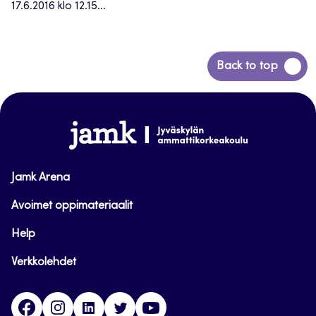
17.6.2016 klo 12.15...
Siirry
Back to top
takaisin
sivun
alkuun
www.jamk.fi
Jamk Arena
Avoimet oppimateriaalit
Help
Verkkolehdet
Facebook
Instagram
Linkedin
Twitter
YouTube