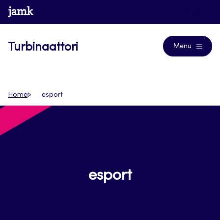
Siirry
www.jamk.fi
Blogs
suoraan
sisältöön
Turbinaattori
Menu
Home
esport
esport