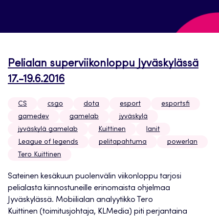
Pelialan superviikonloppu Jyväskylässä
17.-19.6.2016
CS
csgo
dota
esport
esportsfi
gamedev
gamelab
jyväskylä
jyväskylä gamelab
Kuittinen
lanit
League of legends
pelitapahtuma
powerlan
Tero Kuittinen
Sateinen kesäkuun puolenvälin viikonloppu tarjosi
pelialasta kiinnostuneille erinomaista ohjelmaa
Jyväskylässä. Mobiilialan analyytikko Tero
Kuittinen (toimitusjohtaja, KLMedia) piti perjantaina