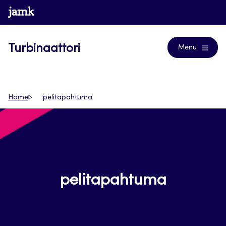
Siirry
www.jamk.fi
Blogs
suoraan
sisältöön
Turbinaattori
Menu
Home
pelitapahtuma
pelitapahtuma