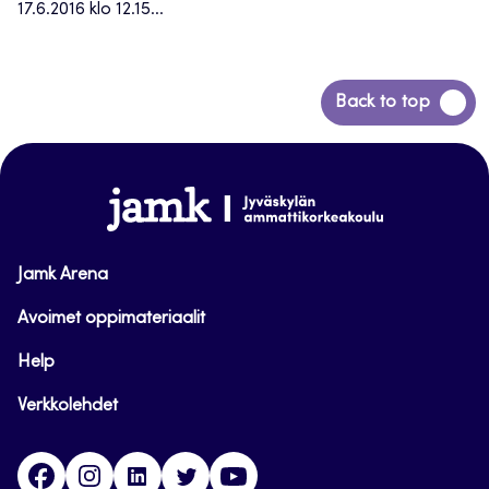
17.6.2016 klo 12.15...
Siirry
Back to top
takaisin
sivun
alkuun
www.jamk.fi
Jamk Arena
Avoimet oppimateriaalit
Help
Verkkolehdet
Facebook
Instagram
Linkedin
Twitter
YouTube