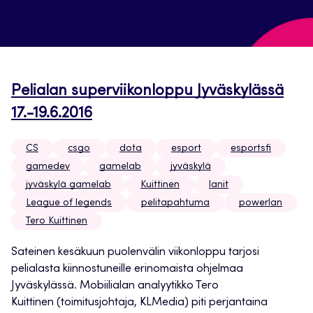
Pelialan superviikonloppu Jyväskylässä
17.-19.6.2016
CS
csgo
dota
esport
esportsfi
gamedev
gamelab
jyväskylä
jyväskylä gamelab
Kuittinen
lanit
League of legends
pelitapahtuma
powerlan
Tero Kuittinen
Sateinen kesäkuun puolenvälin viikonloppu tarjosi
pelialasta kiinnostuneille erinomaista ohjelmaa
Jyväskylässä. Mobiilialan analyytikko Tero
Kuittinen (toimitusjohtaja, KLMedia) piti perjantaina