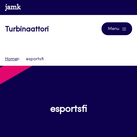
Siirry
www.jamk.fi
Blogs
suoraan
sisältöön
Turbinaattori
Menu
Home
esportsfi
esportsfi