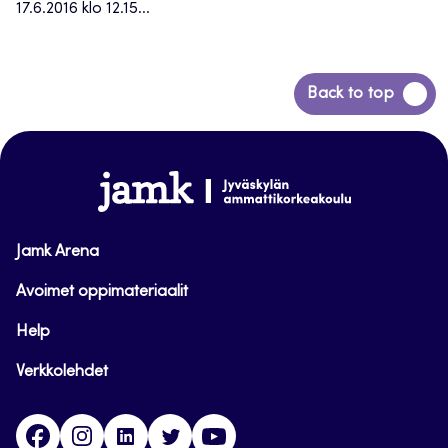
17.6.2016 klo 12.15...
Siirry
Back to top
takaisin
sivun
alkuun
www.jamk.fi
Jamk Arena
Avoimet oppimateriaalit
Help
Verkkolehdet
Facebook
Instagram
Linkedin
Twitter
YouTube