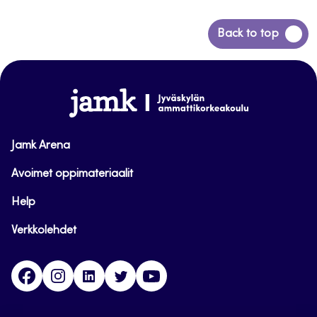
Siirry
Back to top
takaisin
sivun
alkuun
www.jamk.fi
Jamk Arena
Avoimet oppimateriaalit
Help
Verkkolehdet
Facebook
Instagram
Linkedin
Twitter
YouTube