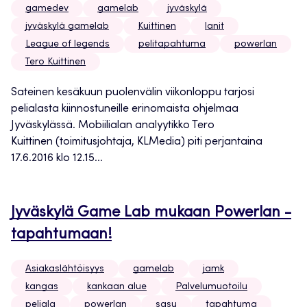
gamedev
gamelab
jyväskylä
jyväskylä gamelab
Kuittinen
lanit
League of legends
pelitapahtuma
powerlan
Tero Kuittinen
Sateinen kesäkuun puolenvälin viikonloppu tarjosi
pelialasta kiinnostuneille erinomaista ohjelmaa
Jyväskylässä. Mobiilialan analyytikko Tero
Kuittinen (toimitusjohtaja, KLMedia) piti perjantaina
17.6.2016 klo 12.15...
Jyväskylä Game Lab mukaan Powerlan -
tapahtumaan!
Asiakaslähtöisyys
gamelab
jamk
kangas
kankaan alue
Palvelumuotoilu
peliala
powerlan
sasu
tapahtuma