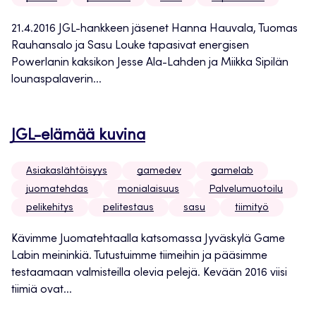
21.4.2016 JGL-hankkeen jäsenet Hanna Hauvala, Tuomas
Rauhansalo ja Sasu Louke tapasivat energisen
Powerlanin kaksikon Jesse Ala-Lahden ja Miikka Sipilän
lounaspalaverin...
JGL-elämää kuvina
Asiakaslähtöisyys
gamedev
gamelab
juomatehdas
monialaisuus
Palvelumuotoilu
pelikehitys
pelitestaus
sasu
tiimityö
Kävimme Juomatehtaalla katsomassa Jyväskylä Game
Labin meininkiä. Tutustuimme tiimeihin ja pääsimme
testaamaan valmisteilla olevia pelejä. Kevään 2016 viisi
tiimiä ovat...