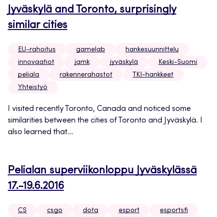
Jyväskylä and Toronto, surprisingly
similar cities
EU-rahoitus
gamelab
hankesuunnittelu
innovaatiot
jamk
jyväskylä
Keski-Suomi
peliala
rakennerahastot
TKI-hankkeet
Yhteistyö
I visited recently Toronto, Canada and noticed some
similarities between the cities of Toronto and Jyväskylä. I
also learned that...
Pelialan superviikonloppu Jyväskylässä
17.-19.6.2016
CS
csgo
dota
esport
esportsfi