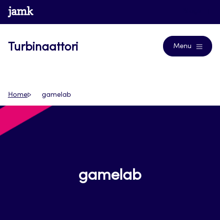
Siirry
www.jamk.fi
Blogs
suoraan
sisältöön
Turbinaattori
Menu
Home
gamelab
gamelab