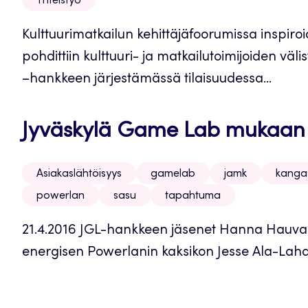
Yhteistyö
Kulttuurimatkailun kehittäjäfoorumissa inspiroid
pohdittiin kulttuuri- ja matkailutoimijoiden väli
–hankkeen järjestämässä tilaisuudessa...
Jyväskylä Game Lab mukaan
Asiakaslähtöisyys
gamelab
jamk
kanga
powerlan
sasu
tapahtuma
21.4.2016 JGL-hankkeen jäsenet Hanna Hauval
energisen Powerlanin kaksikon Jesse Ala-Lahde