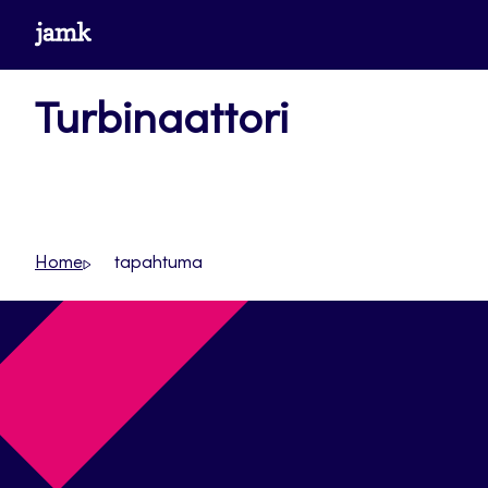
Siirry
www.jamk.fi
suoraan
sisältöön
Turbinaattori
Home
tapahtuma