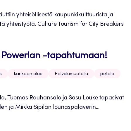
uttiin yhteisöllisestä kaupunkikulttuurista ja
stä yhteistyötä. Culture Tourism for City Breakers
 Powerlan -tapahtumaan!
s
kankaan alue
Palvelumuotoilu
peliala
a, Tuomas Rauhansalo ja Sasu Louke tapasivat
n ja Miikka Sipilän lounaspalaverin...