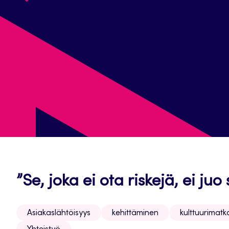
”Se, joka ei ota riskejä, ei j
Asiakaslähtöisyys
kehittäminen
kulttuurimatka