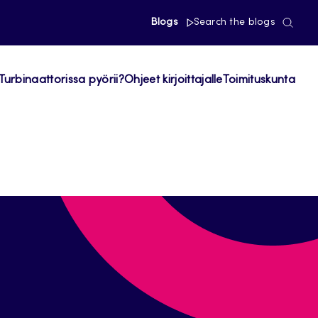
Blogs
Search the blogs
Turbinaattorissa pyörii?
Ohjeet kirjoittajalle
Toimituskunta