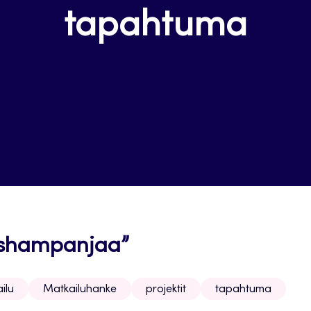
tapahtuma
uo shampanjaa”
ilu
Matkailuhanke
projektit
tapahtuma