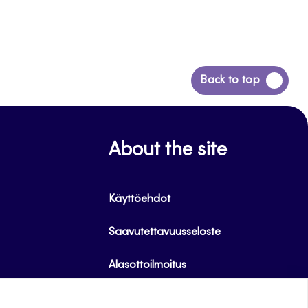
Siirry
Back to top
takaisin
sivun
alkuun
About the site
Käyttöehdot
Saavutettavuusseloste
Alasottoilmoitus
Tietoa evästeistä