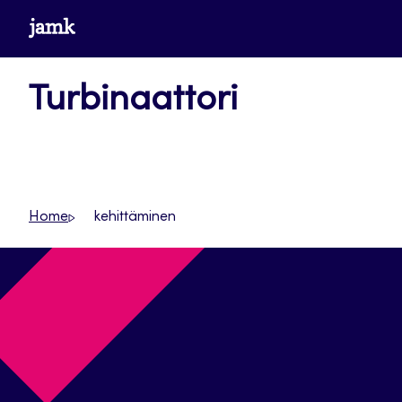
Siirry
www.jamk.fi
suoraan
sisältöön
Turbinaattori
Home
kehittäminen