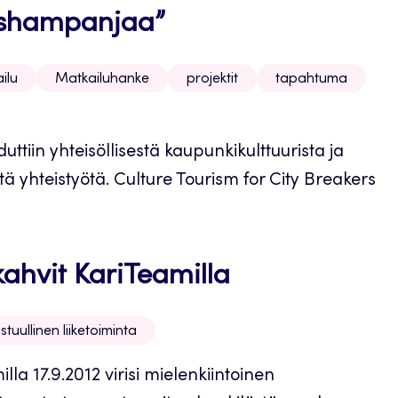
uo shampanjaa”
ilu
Matkailuhanke
projektit
tapahtuma
uttiin yhteisöllisestä kaupunkikulttuurista ja
stä yhteistyötä. Culture Tourism for City Breakers
hvit KariTeamilla
stuullinen liiketoiminta
a 17.9.2012 virisi mielenkiintoinen