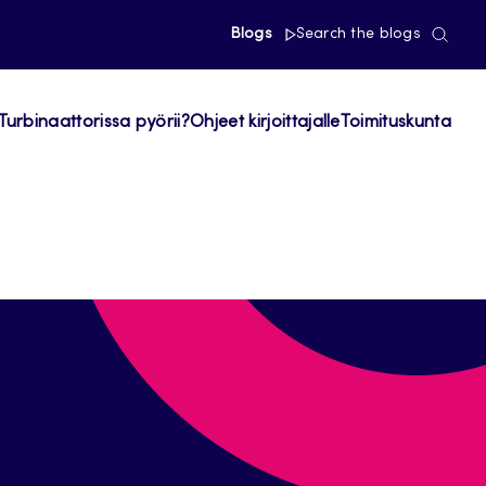
Blogs
Search the blogs
Turbinaattorissa pyörii?
Ohjeet kirjoittajalle
Toimituskunta