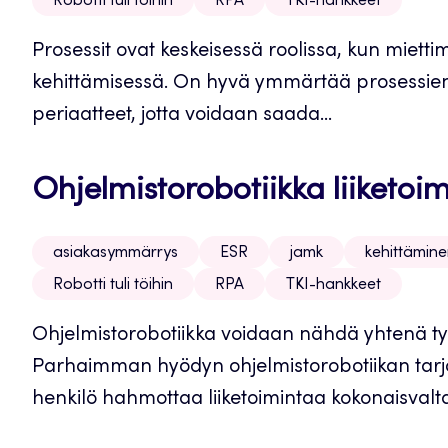
Robotti tuli töihin
RPA
TKI-hankkeet
Prosessit ovat keskeisessä roolissa, kun miett
kehittämisessä. On hyvä ymmärtää prosessien
periaatteet, jotta voidaan saada...
Ohjelmistorobotiikka liiketo
asiakasymmärrys
ESR
jamk
kehittämin
Robotti tuli töihin
RPA
TKI-hankkeet
Ohjelmistorobotiikka voidaan nähdä yhtenä työ
Parhaimman hyödyn ohjelmistorobotiikan tarjo
henkilö hahmottaa liiketoimintaa kokonaisvalta