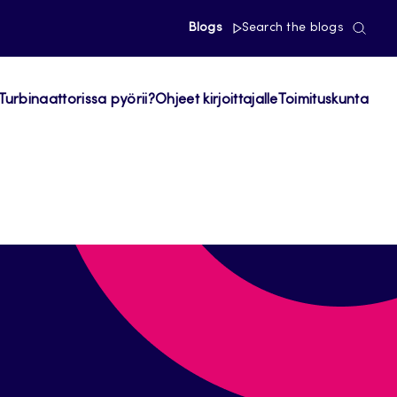
Blogs
Search the blogs
Turbinaattorissa pyörii?
Ohjeet kirjoittajalle
Toimituskunta