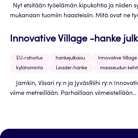
Nyt etsitään työelämän kipukohtia ja niiden s
mukanaan tuomiin haasteisiin. Mitä ovat ne työ
Innovative Village -hanke julk
EU-rahoitus
hankejulkaisu
Innovative Village
kylätoiminta
Leader-hanke
maaseudun kehi
Jamkin, Viisari ry:n ja JyväsRiihi ry:n Innovat
viime metreillään. Parhaillaan viimeistellään...