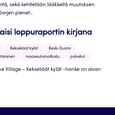
yitä, sekä kehitetään lääkkeitä muutoksen
arjen pienet...
aisi loppuraportin kirjana
Kekseliäät kylät
Keski-Suomi
ttäminen
maaseutumatkailu
palvelut
ive Village – Kekseliäät kylät -hanke on aivan