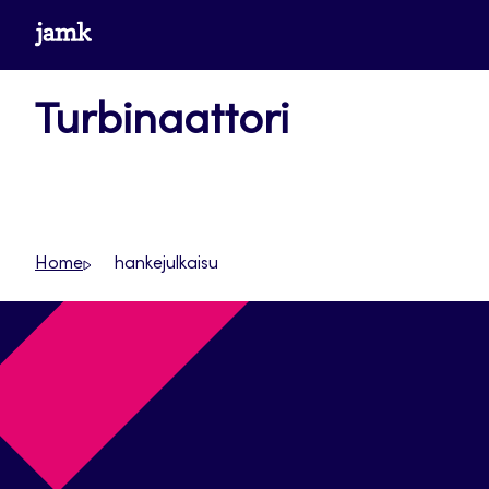
Siirry
www.jamk.fi
suoraan
sisältöön
Turbinaattori
Home
hankejulkaisu