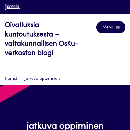
Siirry
www.jamk.fi
Blogs
suoraan
sisältöön
Oivalluksia
Menu
kuntoutuksesta –
valtakunnallisen OsKu-
verkoston blogi
Home
jatkuva oppiminen
jatkuva oppiminen