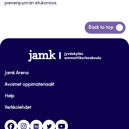
pienenpyörän etukorissa.
Siirry
Back to top
takaisin
sivun
alkuun
www.jamk.fi
Jamk Arena
Avoimet oppimateriaalit
Help
Verkkolehdet
Facebook
Instagram
Linkedin
Twitter
YouTube