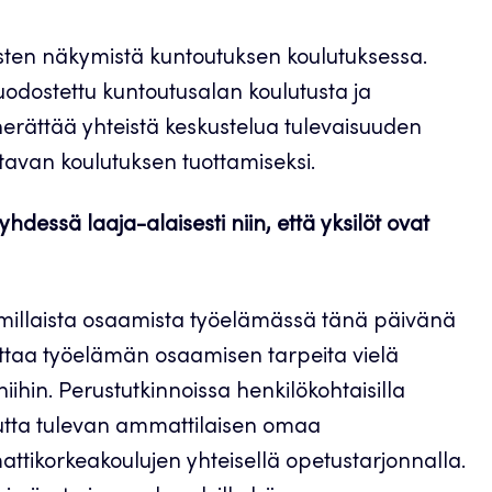
usten näkymistä kuntoutuksen koulutuksessa.
odostettu kuntoutusalan koulutusta ja
erättää yhteistä keskustelua tulevaisuuden
tavan koulutuksen tuottamiseksi.
yhdessä laaja-alaisesti niin, että yksilöt ovat
ä, millaista osaamista työelämässä tänä päivänä
toittaa työelämän osaamisen tarpeita vielä
ihin. Perustutkinnoissa henkilökohtaisilla
mutta tulevan ammattilaisen omaa
ttikorkeakoulujen yhteisellä opetustarjonnalla.