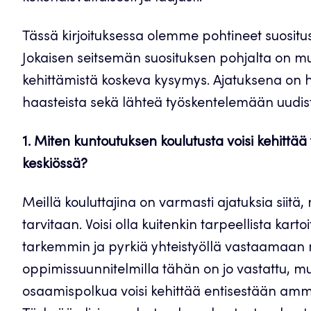
Tässä kirjoituksessa olemme pohtineet suosit
Jokaisen seitsemän suosituksen pohjalta on mu
kehittämistä koskeva kysymys. Ajatuksena on h
haasteista sekä lähteä työskentelemään uudis
1. Miten kuntoutuksen koulutusta voisi kehittää 
keskiössä?
Meillä kouluttajina on varmasti ajatuksia siit
tarvitaan. Voisi olla kuitenkin tarpeellista kar
tarkemmin ja pyrkiä yhteistyöllä vastaamaan ni
oppimissuunnitelmilla tähän on jo vastattu, 
osaamispolkua voisi kehittää entisestään amma