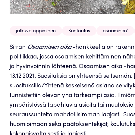
jatkuva oppiminen
Kuntoutus
osaaminen'
Sitran
Osaamisen aika
-hankkeella on rakenne
politiikkaa, jossa osaamisen kehittäminen näh
ja hyvinvoinnin lähteenä. Osaamisen aika -hankk
13.12.2021. Suosituksia on yhteensä seitsemän.
suosituksilla/
Yhtenä keskeisenä asiana selvityk
tunnistettiin olevan yhä tärkeämpi asia. Ilmiö
ympäristössä tapahtuvia asioita tai muutoksia 
seuraussuhteita mahdollisimman laajasti. Suosit
huomioimaan sekä päätöksentekijät, koulutukse
kokonaisvaltaisesti ja laajasti.