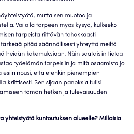
äyhteistyötä, mutta sen muotoa ja
stella. Voi olla tarpeen myös kysyä, kulkeeko
sen tarpeista riittävän tehokkaasti
 tärkeää pitää säännöllisesti yhteyttä meiltä
ää heidän kokemuksiaan. Näin saataisiin tietoa
staa työelämän tarpeisiin ja mitä osaamista jo
sa esiin nousi, että etenkin pienempien
 kriittisesti. Sen sijaan panoksia tulisi
tämiseen tämän hetken ja tulevaisuuden
ta yhteistyötä kuntoutuksen alueelle? Millaisia