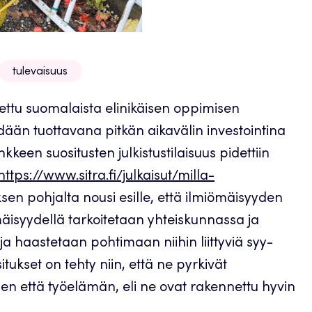
tulevaisuus
ttu suomalaista elinikäisen oppimisen
dään tuottavana pitkän aikavälin investointina
een suositusten julkistustilaisuus pidettiin
https://www.sitra.fi/julkaisut/milla-
sen pohjalta nousi esille, että ilmiömäisyyden
mäisyydellä tarkoitetaan yhteiskunnassa ja
ja haastetaan pohtimaan niihin liittyviä syy-
ukset on tehty niin, että ne pyrkivät
n että työelämän, eli ne ovat rakennettu hyvin