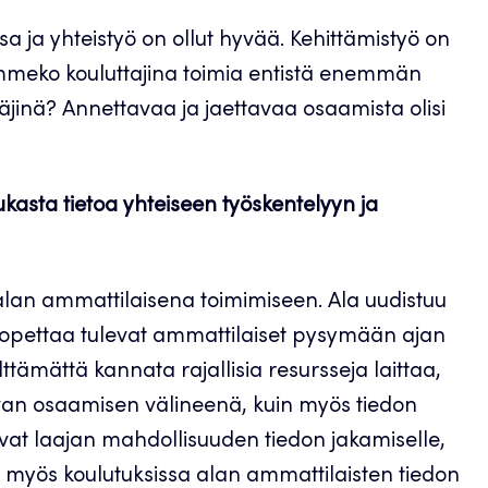
a ja yhteistyö on ollut hyvää. Kehittämistyö on
simmeko kouluttajina toimia entistä enemmän
täjinä? Annettavaa ja jaettavaa osaamista olisi
asta tietoa yhteiseen työskentelyyn ja
alan ammattilaisena toimimiseen. Ala uudistuu
n opettaa tulevat ammattilaiset pysymään ajan
ttämättä kannata rajallisia resursseja laittaa,
van osaamisen välineenä, kuin myös tiedon
vat laajan mahdollisuuden tiedon jakamiselle,
in myös koulutuksissa alan ammattilaisten tiedon