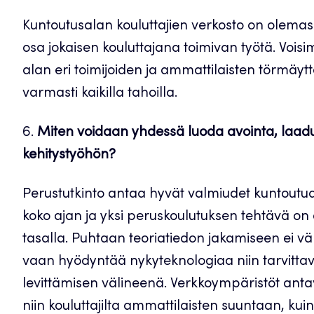
Kuntoutusalan kouluttajien verkosto on olemass
osa jokaisen kouluttajana toimivan työtä. Voi
alan eri toimijoiden ja ammattilaisten törmäyt
varmasti kaikilla tahoilla.
6.
Miten voidaan yhdessä luoda avointa, laaduk
kehitystyöhön?
Perustutkinto antaa hyvät valmiudet kuntoutu
koko ajan ja yksi peruskoulutuksen tehtävä o
tasalla. Puhtaan teoriatiedon jakamiseen ei väl
vaan hyödyntää nykyteknologiaa niin tarvitta
levittämisen välineenä. Verkkoympäristöt anta
niin kouluttajilta ammattilaisten suuntaan, ku