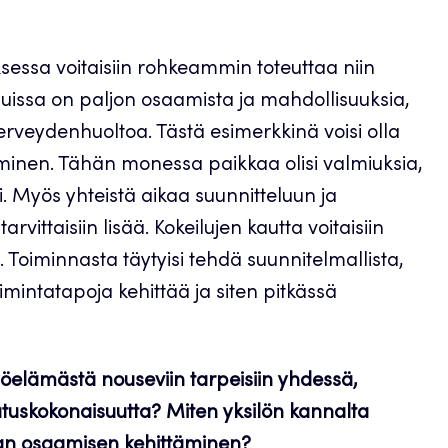
sessa voitaisiin rohkeammin toteuttaa niin
luissa on paljon osaamista ja mahdollisuuksia,
terveydenhuoltoa. Tästä esimerkkinä voisi olla
inen. Tähän monessa paikkaa olisi valmiuksia,
 Myös yhteistä aikaa suunnitteluun ja
vittaisiin lisää. Kokeilujen kautta voitaisiin
 Toiminnasta täytyisi tehdä suunnitelmallista,
 toimintatapoja kehittää ja siten pitkässä
öelämästä nouseviin tarpeisiin yhdessä,
tuskokonaisuutta? Miten yksilön kannalta
man osaamisen kehittäminen?