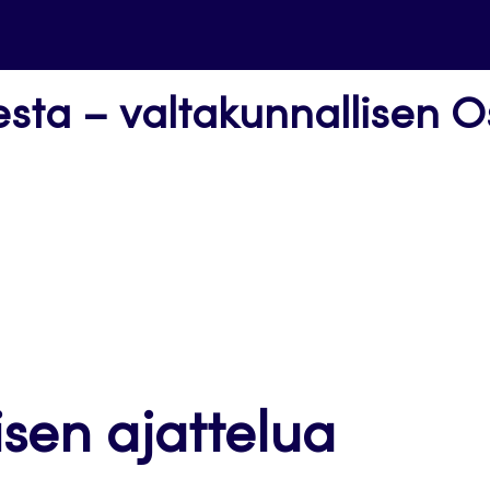
esta – valtakunnallisen 
isen ajattelua