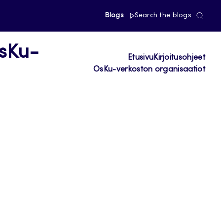
Blogs
Search the blogs
OsKu-
Etusivu
Kirjoitusohjeet
OsKu-verkoston organisaatiot