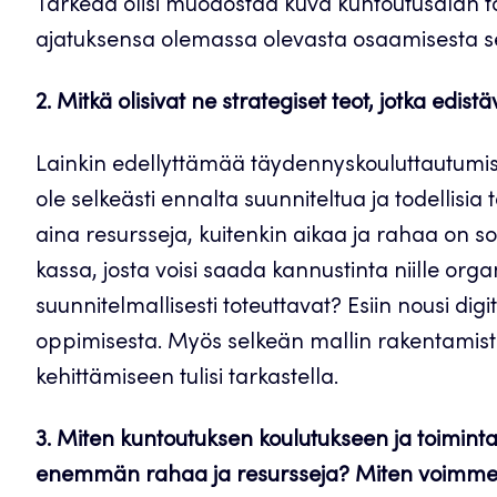
Tärkeää olisi muodostaa kuva kuntoutusalan t
ajatuksensa olemassa olevasta osaamisesta s
2. Mitkä olisivat ne strategiset teot, jotka ed
Lainkin edellyttämää täydennyskouluttautumis
ole selkeästi ennalta suunniteltua ja todellisi
aina resursseja, kuitenkin aikaa ja rahaa on sosi
kassa, josta voisi saada kannustinta niille organi
suunnitelmallisesti toteuttavat? Esiin nousi dig
oppimisesta. Myös selkeän mallin rakentamis
kehittämiseen tulisi tarkastella.
3. Miten kuntoutuksen koulutukseen ja toimin
enemmän rahaa ja resursseja? Miten voimme p