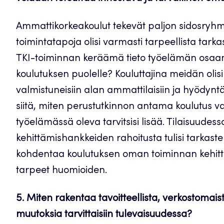
Ammattikorkeakoulut tekevät paljon sidosryhm
toimintatapoja olisi varmasti tarpeellista tarka
TKI-toiminnan keräämä tieto työelämän osaami
koulutuksen puolelle? Kouluttajina meidän olisi
valmistuneisiin alan ammattilaisiin ja hyödynt
siitä, miten perustutkinnon antama koulutus va
työelämässä oleva tarvitsisi lisää. Tilaisuudes
kehittämishankkeiden rahoitusta tulisi tarkastella
kohdentaa koulutuksen oman toiminnan kehit
tarpeet huomioiden.
5. Miten rakentaa tavoitteellista, verkostomais
muutoksia tarvittaisiin tulevaisuudessa?