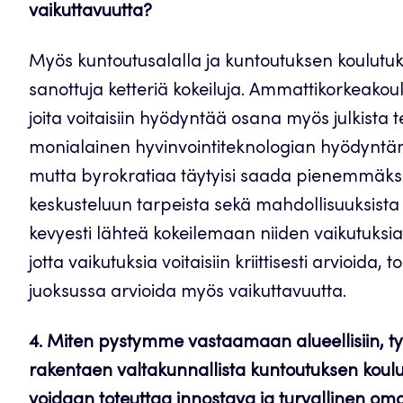
vaikuttavuutta?
Myös kuntoutusalalla ja kuntoutuksen koulutuk
sanottuja ketteriä kokeiluja. Ammattikorkeakou
joita voitaisiin hyödyntää osana myös julkista 
monialainen hyvinvointiteknologian hyödyntäm
mutta byrokratiaa täytyisi saada pienemmäksi.
keskusteluun tarpeista sekä mahdollisuuksista tar
kevyesti lähteä kokeilemaan niiden vaikutuksia.
jotta vaikutuksia voitaisiin kriittisesti arvioida,
juoksussa arvioida myös vaikuttavuutta.
4. Miten pystymme vastaamaan alueellisiin, ty
rakentaen valtakunnallista kuntoutuksen koulu
voidaan toteuttaa innostava ja turvallinen o