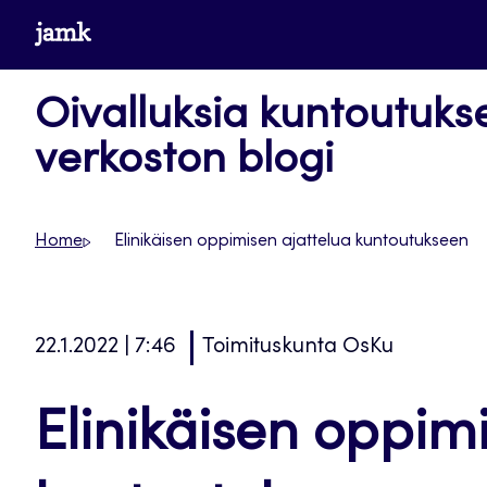
Siirry
www.jamk.fi
suoraan
sisältöön
Oivalluksia kuntoutuks
verkoston blogi
Home
Elinikäisen oppimisen ajattelua kuntoutukseen
22.1.2022 | 7:46
Toimituskunta OsKu
Elinikäisen oppim