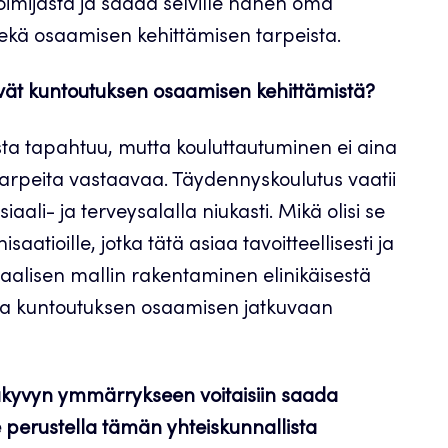
oimijasta ja saada selville hänen oma
ekä osaamisen kehittämisen tarpeista.
istävät kuntoutuksen osaamisen kehittämistä?
ta tapahtuu, mutta kouluttautuminen ei aina
a tarpeita vastaavaa. Täydennyskoulutus vaatii
aali- ja terveysalalla niukasti. Mikä olisi se
saatioille, jotka tätä asiaa tavoitteellisesti ja
itaalisen mallin rakentaminen elinikäisestä
ta kuntoutuksen osaamisen jatkuvaan
takyvyn ymmärrykseen voitaisiin saada
erustella tämän yhteiskunnallista