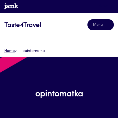
Siirry
www.jamk.fi
Blogs
suoraan
sisältöön
Taste4Travel
Menu
Home
opintomatka
opintomatka