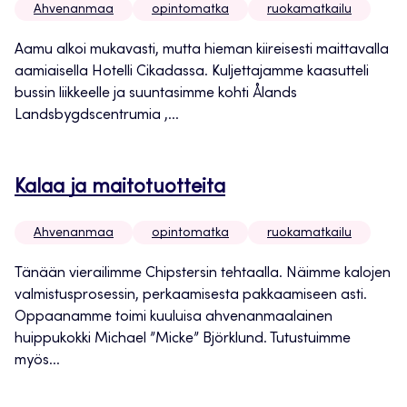
Ahvenanmaa
opintomatka
ruokamatkailu
Aamu alkoi mukavasti, mutta hieman kiireisesti maittavalla
aamiaisella Hotelli Cikadassa. Kuljettajamme kaasutteli
bussin liikkeelle ja suuntasimme kohti Ålands
Landsbygdscentrumia ,...
Kalaa ja maitotuotteita
Ahvenanmaa
opintomatka
ruokamatkailu
Tänään vierailimme Chipstersin tehtaalla. Näimme kalojen
valmistusprosessin, perkaamisesta pakkaamiseen asti.
Oppaanamme toimi kuuluisa ahvenanmaalainen
huippukokki Michael ”Micke” Björklund. Tutustuimme
myös...