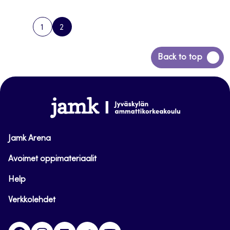
1
2
PREVIOUS
PAGE
PAGE
PAGE
Siirry
Back to top
takaisin
sivun
alkuun
www.jamk.fi
Jamk Arena
Avoimet oppimateriaalit
Help
Verkkolehdet
Facebook
Instagram
Linkedin
Twitter
YouTube