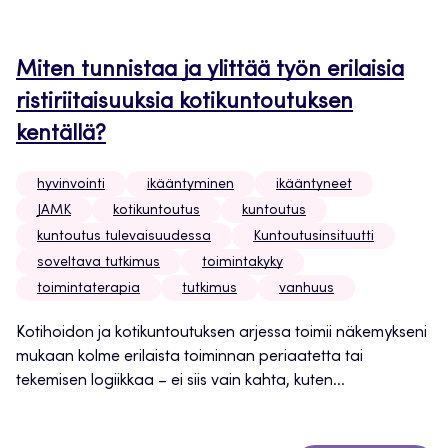
Miten tunnistaa ja ylittää työn erilaisia
ristiriitaisuuksia kotikuntoutuksen
kentällä?
hyvinvointi
ikääntyminen
ikääntyneet
JAMK
kotikuntoutus
kuntoutus
kuntoutus tulevaisuudessa
Kuntoutusinsituutti
soveltava tutkimus
toimintakyky
toimintaterapia
tutkimus
vanhuus
Kotihoidon ja kotikuntoutuksen arjessa toimii näkemykseni
mukaan kolme erilaista toiminnan periaatetta tai
tekemisen logiikkaa – ei siis vain kahta, kuten...