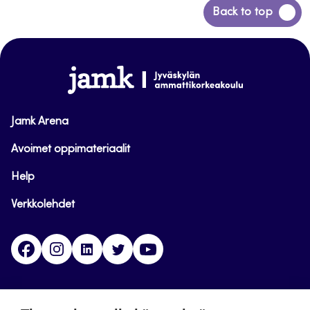
Siirry
Back to top
takaisin
sivun
alkuun
www.jamk.fi
Jamk Arena
Avoimet oppimateriaalit
Help
Verkkolehdet
Facebook
Instagram
Linkedin
Twitter
YouTube
Jamk blogs