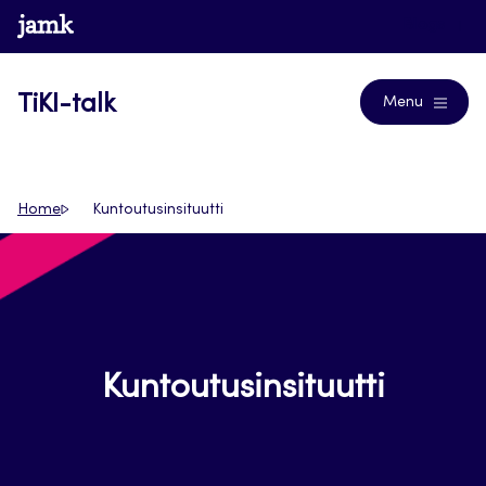
Siirry
www.jamk.fi
Blogs
suoraan
sisältöön
TiKI-talk
Menu
Home
Kuntoutusinsituutti
Kuntoutusinsituutti