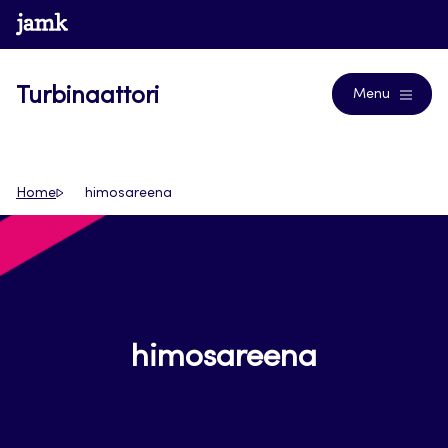
Siirry
www.jamk.fi
Blogs
suoraan
sisältöön
Turbinaattori
Menu
Home
himosareena
himosareena