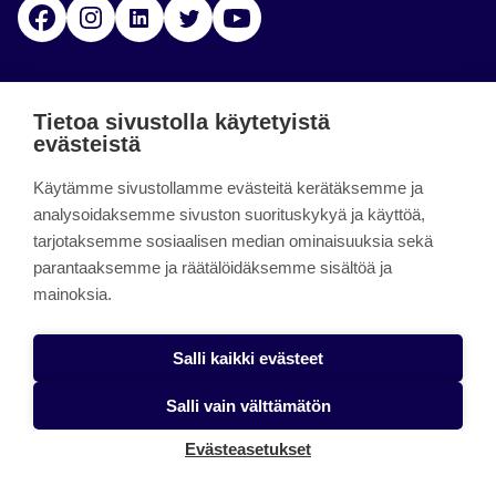
Facebook
Instagram
Linkedin
Twitter
YouTube
Jamk blogs
Tietoa sivustolla käytetyistä
evästeistä
Jamkin blogipalvelu. Blogien päivittäminen on
Käytämme sivustollamme evästeitä kerätäksemme ja
päättynyt 11.9.2023.
analysoidaksemme sivuston suorituskykyä ja käyttöä,
tarjotaksemme sosiaalisen median ominaisuuksia sekä
About the site
parantaaksemme ja räätälöidäksemme sisältöä ja
mainoksia.
Käyttöehdot
Saavutettavuusseloste
Salli kaikki evästeet
Alasottoilmoitus
Salli vain välttämätön
Tietoa evästeistä
Evästeasetukset