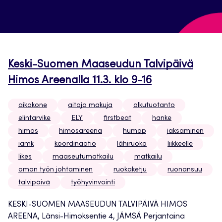
Keski-Suomen Maaseudun Talvipäivä
Himos Areenalla 11.3. klo 9-16
aikakone
aitoja makuja
alkutuotanto
elintarvike
ELY
firstbeat
hanke
himos
himosareena
humap
jaksaminen
jamk
koordinaatio
lähiruoka
liikkeelle
likes
maaseutumatkailu
matkailu
oman työn johtaminen
ruokaketju
ruonansuu
talvipäivä
työhyvinvointi
KESKI-SUOMEN MAASEUDUN TALVIPÄIVÄ HIMOS
AREENA, Länsi-Himoksentie 4, JÄMSÄ Perjantaina