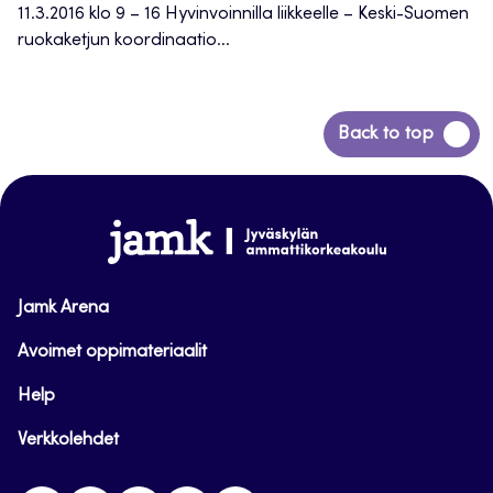
11.3.2016 klo 9 – 16 Hyvinvoinnilla liikkeelle – Keski-Suomen
ruokaketjun koordinaatio...
Siirry
Back to top
takaisin
sivun
alkuun
www.jamk.fi
Jamk Arena
Avoimet oppimateriaalit
Help
Verkkolehdet