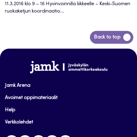
11.3.2016 klo 9 – 16 Hyvinvoinnilla liikkeelle – Keski-Suomen
ruokaketjun koordinaatio...
Siirry
Back to top
takaisin
sivun
alkuun
www.jamk.fi
Jamk Arena
Avoimet oppimateriaalit
Help
Verkkolehdet