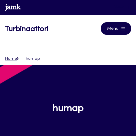
Siirry
www.jamk.fi
Blogs
suoraan
sisältöön
Turbinaattori
Menu
Home
humap
humap