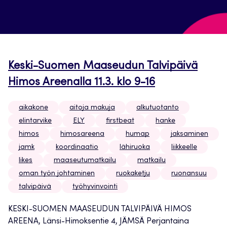
Keski-Suomen Maaseudun Talvipäivä
Himos Areenalla 11.3. klo 9-16
aikakone
aitoja makuja
alkutuotanto
elintarvike
ELY
firstbeat
hanke
himos
himosareena
humap
jaksaminen
jamk
koordinaatio
lähiruoka
liikkeelle
likes
maaseutumatkailu
matkailu
oman työn johtaminen
ruokaketju
ruonansuu
talvipäivä
työhyvinvointi
KESKI-SUOMEN MAASEUDUN TALVIPÄIVÄ HIMOS
AREENA, Länsi-Himoksentie 4, JÄMSÄ Perjantaina