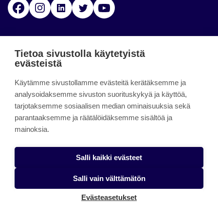
Facebook
Instagram
Linkedin
Twitter
YouTube
Jamk blogs
Tietoa sivustolla käytetyistä
evästeistä
Jamkin blogipalvelu. Blogien päivittäminen on
Käytämme sivustollamme evästeitä kerätäksemme ja
päättynyt 11.9.2023.
analysoidaksemme sivuston suorituskykyä ja käyttöä,
tarjotaksemme sosiaalisen median ominaisuuksia sekä
About the site
parantaaksemme ja räätälöidäksemme sisältöä ja
mainoksia.
Käyttöehdot
Saavutettavuusseloste
Salli kaikki evästeet
Alasottoilmoitus
Salli vain välttämätön
Tietoa evästeistä
Evästeasetukset