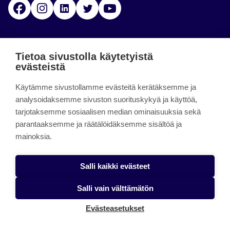
Facebook
Instagram
Linkedin
Twitter
YouTube
Jamk blogs
Tietoa sivustolla käytetyistä
evästeistä
Jamkin blogipalvelu. Blogien päivittäminen on
Käytämme sivustollamme evästeitä kerätäksemme ja
päättynyt 11.9.2023.
analysoidaksemme sivuston suorituskykyä ja käyttöä,
tarjotaksemme sosiaalisen median ominaisuuksia sekä
About the site
parantaaksemme ja räätälöidäksemme sisältöä ja
mainoksia.
Käyttöehdot
Saavutettavuusseloste
Salli kaikki evästeet
Alasottoilmoitus
Salli vain välttämätön
Tietoa evästeistä
Evästeasetukset