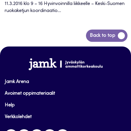
11.3.2016 klo 9 – 16 Hyvinvoinnilla liikkeelle – Keski-Suomen
ruokaketjun koordinaatio...
Siirry
Back to top
takaisin
sivun
alkuun
www.jamk.fi
Jamk Arena
Avoimet oppimateriaalit
Help
Verkkolehdet