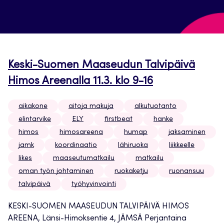
Keski-Suomen Maaseudun Talvipäivä
Himos Areenalla 11.3. klo 9-16
aikakone
aitoja makuja
alkutuotanto
elintarvike
ELY
firstbeat
hanke
himos
himosareena
humap
jaksaminen
jamk
koordinaatio
lähiruoka
liikkeelle
likes
maaseutumatkailu
matkailu
oman työn johtaminen
ruokaketju
ruonansuu
talvipäivä
työhyvinvointi
KESKI-SUOMEN MAASEUDUN TALVIPÄIVÄ HIMOS
AREENA, Länsi-Himoksentie 4, JÄMSÄ Perjantaina