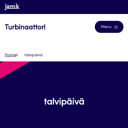
Siirry
www.jamk.fi
Blogs
suoraan
sisältöön
Turbinaattori
Menu
Home
talvipäivä
talvipäivä