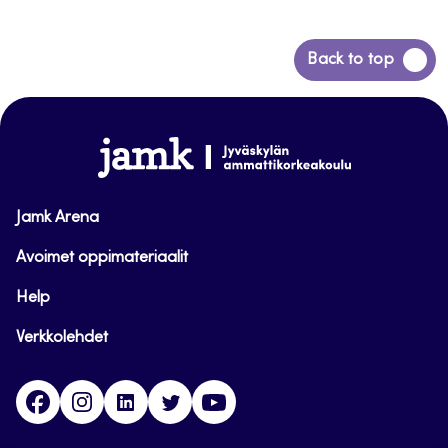
Siirry
Back to top
takaisin
sivun
alkuun
www.jamk.fi
Jamk Arena
Avoimet oppimateriaalit
Help
Verkkolehdet
Facebook
Instagram
Linkedin
Twitter
YouTube