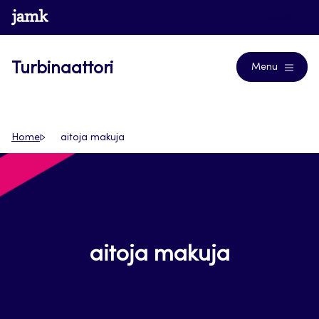
Siirry
www.jamk.fi
Blogs
suoraan
sisältöön
Turbinaattori
Menu
Home
aitoja makuja
aitoja makuja