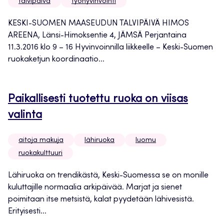
talvipäivä
työhyvinvointi
KESKI-SUOMEN MAASEUDUN TALVIPÄIVÄ HIMOS
AREENA, Länsi-Himoksentie 4, JÄMSÄ Perjantaina
11.3.2016 klo 9 – 16 Hyvinvoinnilla liikkeelle – Keski-Suomen
ruokaketjun koordinaatio...
Paikallisesti tuotettu ruoka on viisas
valinta
aitoja makuja
lähiruoka
luomu
ruokakulttuuri
Lähiruoka on trendikästä, Keski-Suomessa se on monille
kuluttajille normaalia arkipäivää. Marjat ja sienet
poimitaan itse metsistä, kalat pyydetään lähivesistä.
Erityisesti...