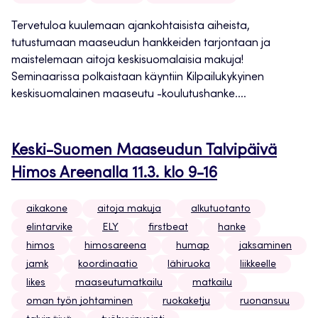
Tervetuloa kuulemaan ajankohtaisista aiheista,
tutustumaan maaseudun hankkeiden tarjontaan ja
maistelemaan aitoja keskisuomalaisia makuja!
Seminaarissa polkaistaan käyntiin Kilpailukykyinen
keskisuomalainen maaseutu -koulutushanke....
Keski-Suomen Maaseudun Talvipäivä
Himos Areenalla 11.3. klo 9-16
aikakone
aitoja makuja
alkutuotanto
elintarvike
ELY
firstbeat
hanke
himos
himosareena
humap
jaksaminen
jamk
koordinaatio
lähiruoka
liikkeelle
likes
maaseutumatkailu
matkailu
oman työn johtaminen
ruokaketju
ruonansuu