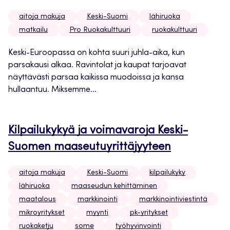
aitoja makuja
Keski-Suomi
lähiruoka
matkailu
Pro Ruokakulttuuri
ruokakulttuuri
Keski-Euroopassa on kohta suuri juhla-aika, kun
parsakausi alkaa. Ravintolat ja kaupat tarjoavat
näyttävästi parsaa kaikissa muodoissa ja kansa
hullaantuu. Miksemme...
Kilpailukykyä ja voimavaroja Keski-
Suomen maaseutuyrittäjyyteen
aitoja makuja
Keski-Suomi
kilpailukyky
lähiruoka
maaseudun kehittäminen
maatalous
markkinointi
markkinointiviestintä
mikroyritykset
myynti
pk-yritykset
ruokaketju
some
työhyvinvointi