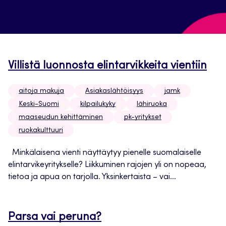
Villistä luonnosta elintarvikkeita vientiin
aitoja makuja
Asiakaslähtöisyys
jamk
Keski-Suomi
kilpailukyky
lähiruoka
maaseudun kehittäminen
pk-yritykset
ruokakulttuuri
Minkälaisena vienti näyttäytyy pienelle suomalaiselle
elintarvikeyritykselle? Liikkuminen rajojen yli on nopeaa,
tietoa ja apua on tarjolla. Yksinkertaista – vai...
Parsa vai peruna?