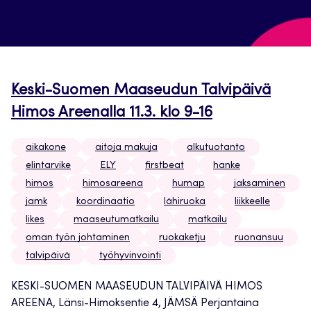
Keski-Suomen Maaseudun Talvipäivä
Himos Areenalla 11.3. klo 9-16
aikakone
aitoja makuja
alkutuotanto
elintarvike
ELY
firstbeat
hanke
himos
himosareena
humap
jaksaminen
jamk
koordinaatio
lähiruoka
liikkeelle
likes
maaseutumatkailu
matkailu
oman työn johtaminen
ruokaketju
ruonansuu
talvipäivä
työhyvinvointi
KESKI-SUOMEN MAASEUDUN TALVIPÄIVÄ HIMOS
AREENA, Länsi-Himoksentie 4, JÄMSÄ Perjantaina