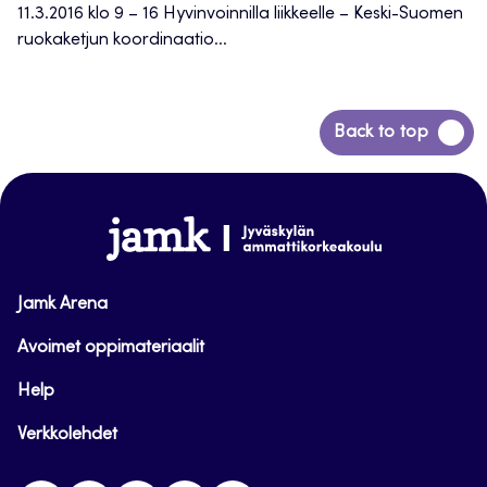
11.3.2016 klo 9 – 16 Hyvinvoinnilla liikkeelle – Keski-Suomen
ruokaketjun koordinaatio...
Siirry
Back to top
takaisin
sivun
alkuun
www.jamk.fi
Jamk Arena
Avoimet oppimateriaalit
Help
Verkkolehdet