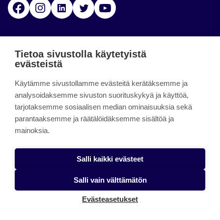
Facebook
Instagram
Linkedin
Twitter
YouTube
Jamk blogs
Tietoa sivustolla käytetyistä
evästeistä
Jamkin blogipalvelu. Blogien päivittäminen on
Käytämme sivustollamme evästeitä kerätäksemme ja
päättynyt 11.9.2023.
analysoidaksemme sivuston suorituskykyä ja käyttöä,
tarjotaksemme sosiaalisen median ominaisuuksia sekä
About the site
parantaaksemme ja räätälöidäksemme sisältöä ja
mainoksia.
Käyttöehdot
Saavutettavuusseloste
Salli kaikki evästeet
Alasottoilmoitus
Salli vain välttämätön
Tietoa evästeistä
Evästeasetukset