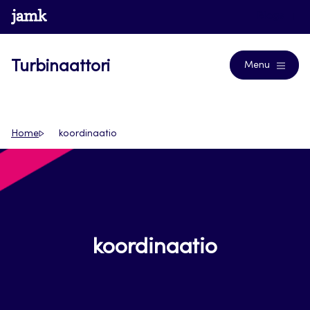
Siirry
www.jamk.fi
Blogs
suoraan
sisältöön
Turbinaattori
Menu
Home
koordinaatio
koordinaatio