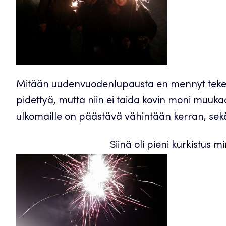
Mitään uudenvuodenlupausta en mennyt tekemää
pidettyä, mutta niin ei taida kovin moni muuk
ulkomaille on päästävä vähintään kerran, sek
Siinä oli pieni kurkistus