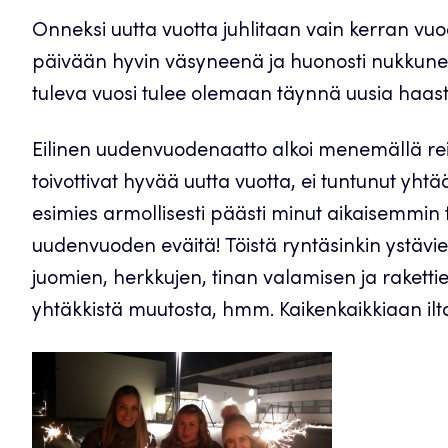
Onneksi uutta vuotta juhlitaan vain kerran 
päivään hyvin väsyneenä ja huonosti nukkuneena
tuleva vuosi tulee olemaan täynnä uusia haastei
Eilinen uudenvuodenaatto alkoi menemällä reip
toivottivat hyvää uutta vuotta, ei tuntunut yhtä
esimies armollisesti päästi minut aikaisemmin t
uudenvuoden eväitä! Töistä ryntäsinkin ystävi
juomien, herkkujen, tinan valamisen ja raketti
yhtäkkistä muutosta, hmm. Kaikenkaikkiaan ilta