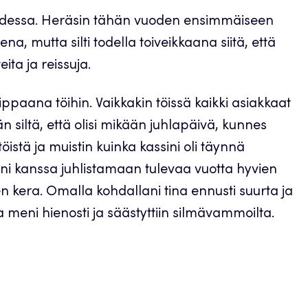
vuodessa. Heräsin tähän vuoden ensimmäiseen
, mutta silti todella toiveikkaana siitä, että
ta ja reissuja.
paana töihin. Vaikkakin töissä kaikki asiakkaat
än siltä, että olisi mikään juhlapäivä, kunnes
öistä ja muistin kuinka kassini oli täynnä
eni kanssa juhlistamaan tulevaa vuotta hyvien
en kera. Omalla kohdallani tina ennusti suurta ja
 meni hienosti ja säästyttiin silmävammoilta.