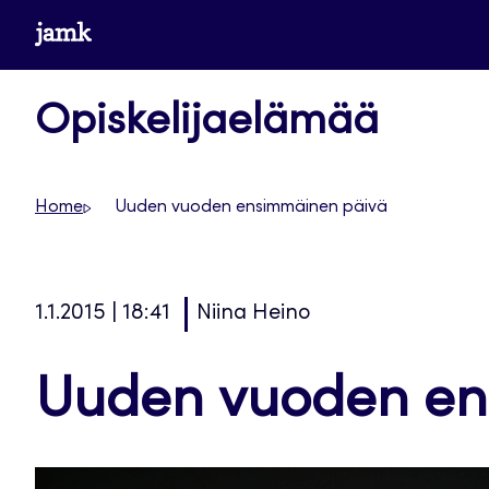
Siirry
www.jamk.fi
suoraan
sisältöön
Opiskelijaelämää
Home
Uuden vuoden ensimmäinen päivä
1.1.2015 | 18:41
Niina Heino
Uuden vuoden en