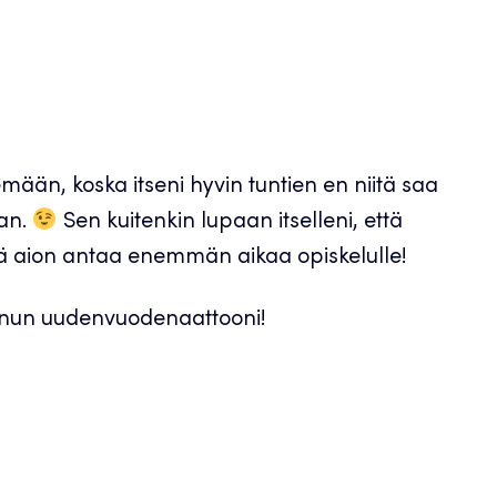
n, koska itseni hyvin tuntien en niitä saa
aan.
Sen kuitenkin lupaan itselleni, että
ä aion antaa enemmän aikaa opiskelulle!
 minun uudenvuodenaattooni!