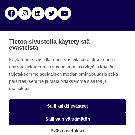
Facebook
Instagram
Linkedin
Twitter
YouTube
Jamk blogs
Tietoa sivustolla käytetyistä
evästeistä
Jamkin blogipalvelu. Blogien päivittäminen on
päättynyt 11.9.2023.
Käytämme sivustollamme evästeitä kerätäksemme ja
analysoidaksemme sivuston suorituskykyä ja käyttöä,
tarjotaksemme sosiaalisen median ominaisuuksia sekä
About the site
parantaaksemme ja räätälöidäksemme sisältöä ja
mainoksia.
Käyttöehdot
Saavutettavuusseloste
Salli kaikki evästeet
Alasottoilmoitus
Salli vain välttämätön
Tietoa evästeistä
Evästeasetukset