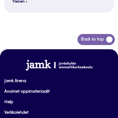
Yleinen
Siirry
Back to top
takaisin
sivun
alkuun
www.jamk.fi
Jamk Arena
Avoimet oppimateriaalit
Help
Verkkolehdet