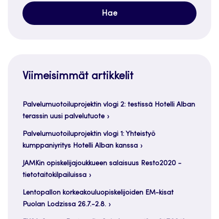
Viimeisimmät artikkelit
Palvelumuotoiluprojektin vlogi 2: testissä Hotelli Alban
terassin uusi palvelutuote
Palvelumuotoiluprojektin vlogi 1: Yhteistyö
kumppaniyritys Hotelli Alban kanssa
JAMKin opiskelijajoukkueen salaisuus Resto2020 -
tietotaitokilpailuissa
Lentopallon korkeakouluopiskelijoiden EM-kisat
Puolan Lodzissa 26.7.-2.8.