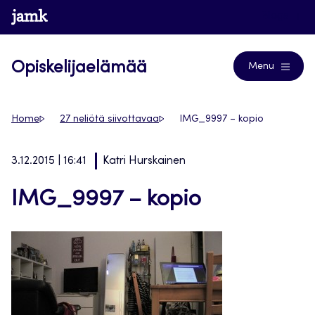
Siirry
www.jamk.fi
Blogs
suoraan
sisältöön
Opiskelijaelämää
Menu
Home
27 neliötä siivottavaa
IMG_9997 – kopio
3.12.2015 | 16:41
Katri Hurskainen
IMG_9997 – kopio