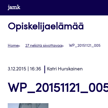
Siirry
www.jamk.fi
suoraan
sisältöön
Opiskelijaelämää
Home
27 neliötä siivottavaa
WP_20151121_005
3.12.2015 | 16:36
Katri Hurskainen
WP_20151121_00