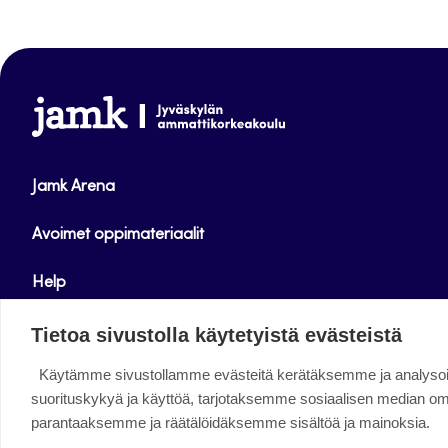
www.jamk.fi
Jamk Arena
Avoimet oppimateriaalit
Help
Verkkolehdet
Tietoa sivustolla käytetyistä evästeistä
Käytämme sivustollamme evästeitä kerätäksemme ja analys
Facebook
Instagram
Linkedin
Twitter
YouTube
suorituskykyä ja käyttöä, tarjotaksemme sosiaalisen median o
parantaaksemme ja räätälöidäksemme sisältöä ja mainoksia.