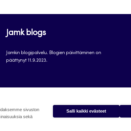
Jamk blogs
Jamkin blogipalvelu. Blogien päivittäminen on
päättynyt 11.9.2023.
oidaksemme sivuston
Salli kaikki evästeet
minaisuuksia sekä