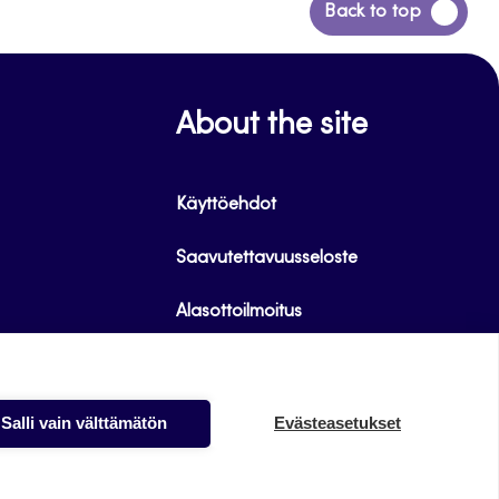
Siirry
Back to top
takaisin
sivun
alkuun
About the site
Käyttöehdot
Saavutettavuusseloste
Alasottoilmoitus
Tietoa evästeistä
Salli vain välttämätön
Evästeasetukset