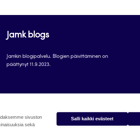
Jamk blogs
Jamkin blogipalvelu. Blogien päivittäminen on
päättynyt 11.9.2023.
oidaksemme sivuston
Salli kaikki evästeet
minaisuuksia sekä