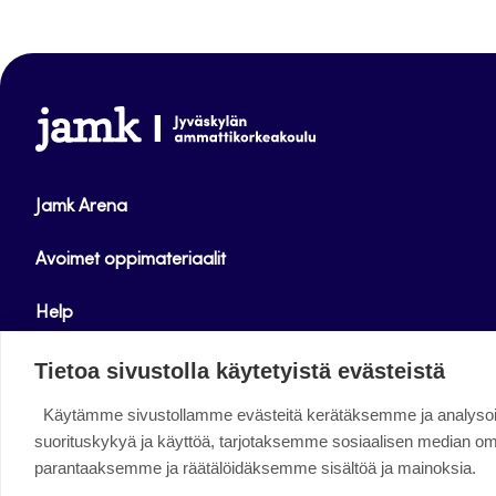
www.jamk.fi
Jamk Arena
Avoimet oppimateriaalit
Help
Verkkolehdet
Tietoa sivustolla käytetyistä evästeistä
Käytämme sivustollamme evästeitä kerätäksemme ja analys
Facebook
Instagram
Linkedin
Twitter
YouTube
suorituskykyä ja käyttöä, tarjotaksemme sosiaalisen median o
parantaaksemme ja räätälöidäksemme sisältöä ja mainoksia.