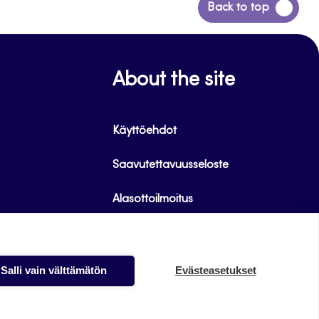
Siirry
Back to top
takaisin
sivun
alkuun
About the site
Käyttöehdot
Saavutettavuusseloste
Alasottoilmoitus
Tietoa evästeistä
Salli vain välttämätön
Evästeasetukset