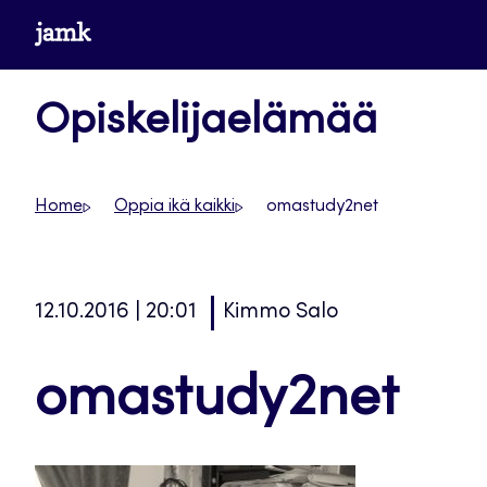
Siirry
www.jamk.fi
suoraan
sisältöön
Opiskelijaelämää
Home
Oppia ikä kaikki
omastudy2net
12.10.2016 | 20:01
Kimmo Salo
omastudy2net