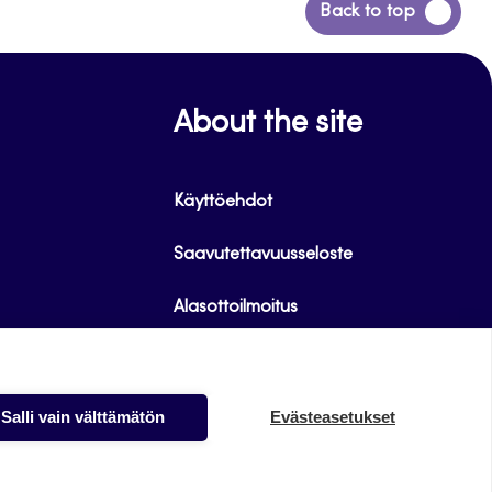
Siirry
Back to top
takaisin
sivun
alkuun
About the site
Käyttöehdot
Saavutettavuusseloste
Alasottoilmoitus
Tietoa evästeistä
Salli vain välttämätön
Evästeasetukset