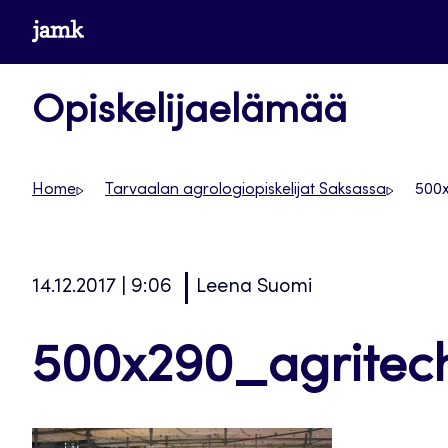
Siirry
www.jamk.fi
suoraan
sisältöön
Opiskelijaelämää
Home
Tarvaalan agrologiopiskelijat Saksassa
500x
14.12.2017 | 9:06
Leena Suomi
500x290_agritec