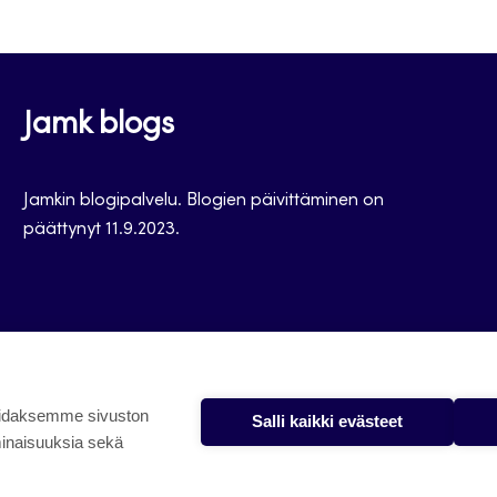
Jamk blogs
Jamkin blogipalvelu. Blogien päivittäminen on
päättynyt 11.9.2023.
oidaksemme sivuston
Salli kaikki evästeet
minaisuuksia sekä