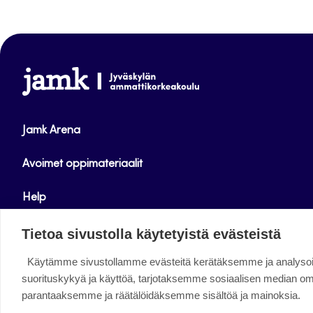
www.jamk.fi
Jamk Arena
Avoimet oppimateriaalit
Help
Verkkolehdet
Tietoa sivustolla käytetyistä evästeistä
Käytämme sivustollamme evästeitä kerätäksemme ja analys
Facebook
Instagram
Linkedin
Twitter
YouTube
suorituskykyä ja käyttöä, tarjotaksemme sosiaalisen median o
parantaaksemme ja räätälöidäksemme sisältöä ja mainoksia.