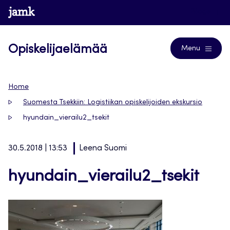
Siirry
www.jamk.fi
Blogs
suoraan
sisältöön
Opiskelijaelämää
Menu
Home
Suomesta Tsekkiin: Logistiikan opiskelijoiden ekskursio
hyundain_vierailu2_tsekit
30.5.2018 | 13:53
Leena Suomi
hyundain_vierailu2_tsekit