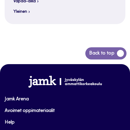
Vapaa-aika
Yleinen
Siirry
Back to top
takaisin
sivun
alkuun
www.jamk.fi
Jamk Arena
Avoimet oppimateriaalit
Help