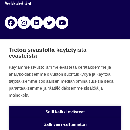
Verkkolehdet
Facebook
Instagram
Linkedin
Twitter
YouTube
Jamk blogs
Tietoa sivustolla käytetyistä
evästeistä
Jamkin blogipalvelu. Blogien päivittäminen on
päättynyt 11.9.2023.
Käytämme sivustollamme evästeitä kerätäksemme ja
analysoidaksemme sivuston suorituskykyä ja käyttöä,
tarjotaksemme sosiaalisen median ominaisuuksia sekä
About the site
parantaaksemme ja räätälöidäksemme sisältöä ja
mainoksia.
Käyttöehdot
Saavutettavuusseloste
Salli kaikki evästeet
Alasottoilmoitus
Salli vain välttämätön