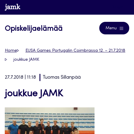
Siirry
www.jamk.fi
Blogs
suoraan
sisältöön
Opiskelijaelämää
Menu
Home
EUSA Games Portugalin Coimbrassa 12. – 21.7.2018
joukkue JAMK
27.7.2018 | 11:18
Tuomas Sillanpää
joukkue JAMK