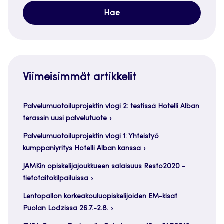
Viimeisimmät artikkelit
Palvelumuotoiluprojektin vlogi 2: testissä Hotelli Alban
terassin uusi palvelutuote
Palvelumuotoiluprojektin vlogi 1: Yhteistyö
kumppaniyritys Hotelli Alban kanssa
JAMKin opiskelijajoukkueen salaisuus Resto2020 -
tietotaitokilpailuissa
Lentopallon korkeakouluopiskelijoiden EM-kisat
Puolan Lodzissa 26.7.-2.8.