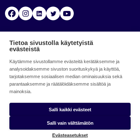
Facebook
Instagram
Linkedin
Twitter
YouTube
Jamk blogs
Tietoa sivustolla käytetyistä
evästeistä
Jamkin blogipalvelu. Blogien päivittäminen on
päättynyt 11.9.2023.
Käytämme sivustollamme evästeitä kerätäksemme ja
analysoidaksemme sivuston suorituskykyä ja käyttöä,
tarjotaksemme sosiaalisen median ominaisuuksia sekä
About the site
parantaaksemme ja räätälöidäksemme sisältöä ja
mainoksia.
Käyttöehdot
Saavutettavuusseloste
Salli kaikki evästeet
Alasottoilmoitus
Salli vain välttämätön
Tietoa evästeistä
Evästeasetukset