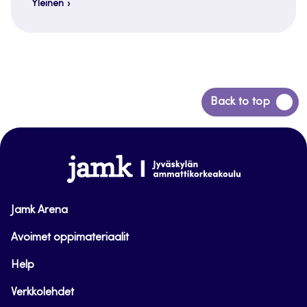
Yleinen
Siirry
Back to top
takaisin
sivun
alkuun
www.jamk.fi
Jamk Arena
Avoimet oppimateriaalit
Help
Verkkolehdet