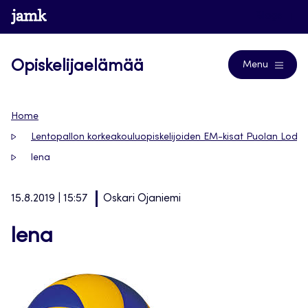
Siirry
www.jamk.fi
Blogs
suoraan
sisältöön
Opiskelijaelämää
Menu
Home
Lentopallon korkeakouluopiskelijoiden EM-kisat Puolan Lodzis
lena
15.8.2019 | 15:57
Oskari Ojaniemi
lena