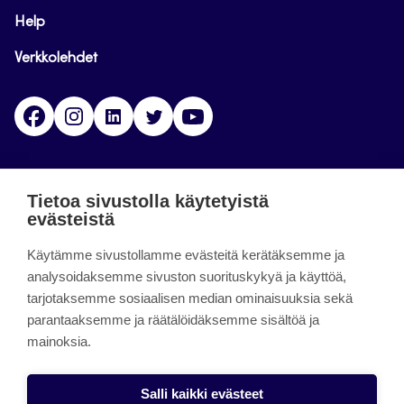
Help
Verkkolehdet
Facebook
Instagram
Linkedin
Twitter
YouTube
Jamk blogs
Tietoa sivustolla käytetyistä
evästeistä
Jamkin blogipalvelu. Blogien päivittäminen on
päättynyt 11.9.2023.
Käytämme sivustollamme evästeitä kerätäksemme ja
analysoidaksemme sivuston suorituskykyä ja käyttöä,
tarjotaksemme sosiaalisen median ominaisuuksia sekä
About the site
parantaaksemme ja räätälöidäksemme sisältöä ja
mainoksia.
Käyttöehdot
Saavutettavuusseloste
Salli kaikki evästeet