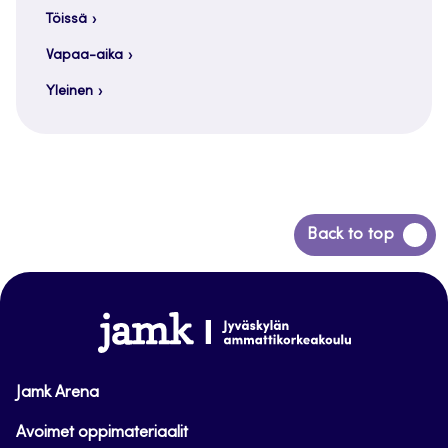
Töissä
Vapaa-aika
Yleinen
Siirry
Back to top
takaisin
sivun
alkuun
www.jamk.fi
Jamk Arena
Avoimet oppimateriaalit