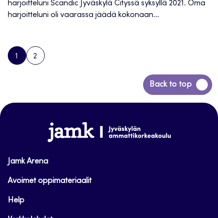
harjoitteluni Scandic Jyväskylä Cityssä syksyllä 2021. Oma
harjoitteluni oli vaarassa jäädä kokonaan...
1
2
PAGE
PAGE
NEXT
PAGE
Siirry
Back to top
takaisin
sivun
alkuun
www.jamk.fi
Jamk Arena
Avoimet oppimateriaalit
Help