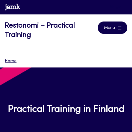
Siirry
www.jamk.fi
Blogs
suoraan
sisältöön
Restonomi – Practical
Menu
Training
Home
Practical Training in Finland