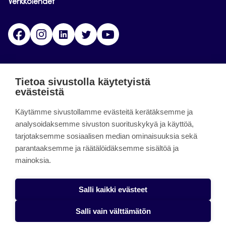
Verkkolehdet
Facebook
Instagram
Linkedin
Twitter
YouTube
Jamk blogs
Tietoa sivustolla käytetyistä
evästeistä
Updating the blogs of the Jamk blog service has
Käytämme sivustollamme evästeitä kerätäksemme ja
ended on September 11, 2023.
analysoidaksemme sivuston suorituskykyä ja käyttöä,
tarjotaksemme sosiaalisen median ominaisuuksia sekä
About the site
parantaaksemme ja räätälöidäksemme sisältöä ja
mainoksia.
Käyttöehdot
Saavutettavuusseloste
Salli kaikki evästeet
Alasottoilmoitus
Salli vain välttämätön
Tietoa evästeistä