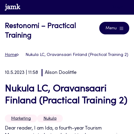
Siirry
www.jamk.fi
Blogs
suoraan
sisältöön
Restonomi – Practical
Menu
Training
Home
Nukula LC, Oravansaari Finland (Practical Training 2)
10.5.2023 | 11:58
Alison Doolittle
Nukula LC, Oravansaari
Finland (Practical Training 2)
Marketing
Nukula
Dear reader, I am Ida, a fourth-year Tourism