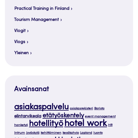
Practical Training in Finland
Tourism Management
Vlogit
Vlogs
Yleinen
Avainsanat
asiakaspalvelu
asiakasrekisteri
Barista
etätyöskentely
elintarvikeala
event management
hotel work
hotellityö
hanketyö
HR
Intrum
Jyväskylä
kehittäminen
kesäkahvio
Lapland
luonto