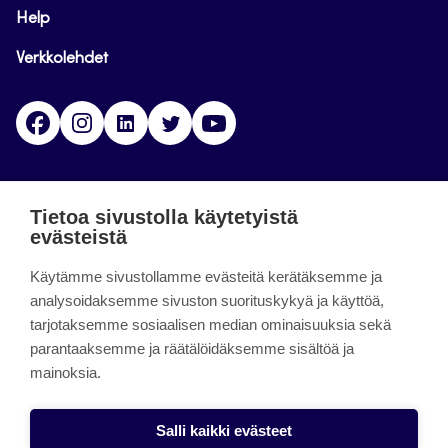
Help
Verkkolehdet
Facebook
Instagram
Linkedin
Twitter
YouTube
Jamk blogs
Tietoa sivustolla käytetyistä
evästeistä
Updating the blogs of the Jamk blog service has
ended on September 11, 2023.
Käytämme sivustollamme evästeitä kerätäksemme ja
analysoidaksemme sivuston suorituskykyä ja käyttöä,
tarjotaksemme sosiaalisen median ominaisuuksia sekä
About the site
parantaaksemme ja räätälöidäksemme sisältöä ja
mainoksia.
Käyttöehdot
Saavutettavuusseloste
Salli kaikki evästeet