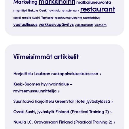
markkinointi
Marketing
matkailuneuvonta
restaurant
myyntityö
Nukula
Ozaki
ravintola
remote work
social media
Sushi
Tampere
tapahtumatuotanto
tuotekehitys
vastuullisuus
verkkosivupäivitys
videotuotanto
Vietnam
Viimeisimmät artikkelit
Harjoittelu Laukaan ruokapalvelukeskuksessa
Keski-Suomen hyvinvointialue –
ravitsemussuunnittelija
Suuntaava harjoittelu GreenStar Hotel Jyväskylässä
Ozaki Sushi, Jyväskylä Finland (Practical Training 2)
Nukula LC, Oravansaari Finland (Practical Training 2)