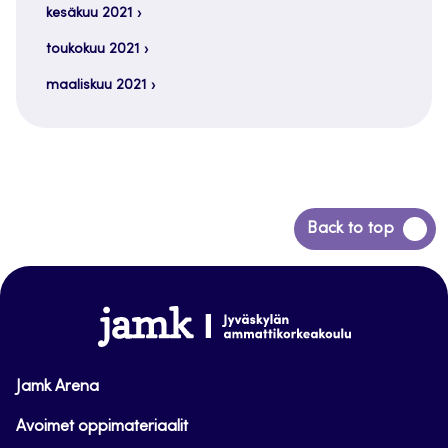
kesäkuu 2021
toukokuu 2021
maaliskuu 2021
Siirry
Back to top
takaisin
sivun
alkuun
www.jamk.fi
Jamk Arena
Avoimet oppimateriaalit