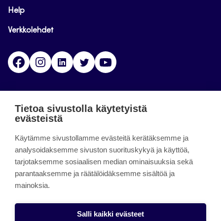
Help
Verkkolehdet
Facebook
Instagram
Linkedin
Twitter
YouTube
Jamk blogs
Tietoa sivustolla käytetyistä
evästeistä
Jamkin blogipalvelu. Blogien päivittäminen on
Käytämme sivustollamme evästeitä kerätäksemme ja
päättynyt 11.9.2023.
analysoidaksemme sivuston suorituskykyä ja käyttöä,
tarjotaksemme sosiaalisen median ominaisuuksia sekä
About the site
parantaaksemme ja räätälöidäksemme sisältöä ja
mainoksia.
Käyttöehdot
Saavutettavuusseloste
Salli kaikki evästeet