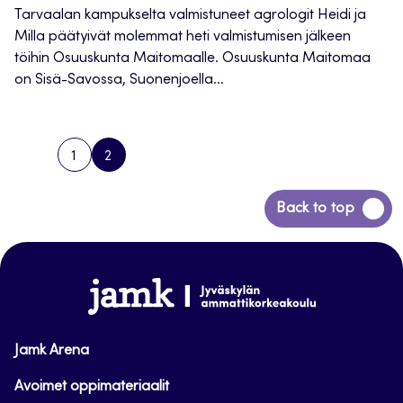
Tarvaalan kampukselta valmistuneet agrologit Heidi ja
Milla päätyivät molemmat heti valmistumisen jälkeen
töihin Osuuskunta Maitomaalle. Osuuskunta Maitomaa
on Sisä-Savossa, Suonenjoella...
1
2
PREVIOUS
PAGE
PAGE
PAGE
Siirry
Back to top
takaisin
sivun
alkuun
www.jamk.fi
Jamk Arena
Avoimet oppimateriaalit