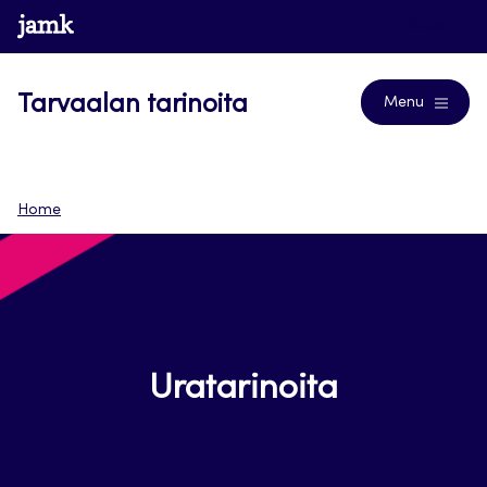
Siirry
www.jamk.fi
Blogs
suoraan
sisältöön
Tarvaalan tarinoita
Menu
Home
Uratarinoita