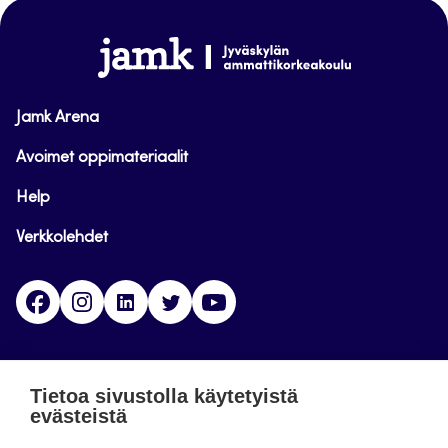
sivun
alkuun
www.jamk.fi
Jamk Arena
Avoimet oppimateriaalit
Help
Verkkolehdet
Facebook
Instagram
Linkedin
Twitter
YouTube
Jamk blogs
Tietoa sivustolla käytetyistä
evästeistä
Jamkin blogipalvelu. Blogien päivittäminen on