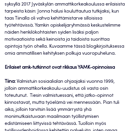
syksyllä 2017 Jyväskylän ammattikorkeakoulussa erilaisista
tarpeista käsin: Jonna halusi kouluttautua tutkijaksi, kun
taas Tiinalla oli vahva kehittämistarve silloisissa
työtehtävissä. Yamkin opiskelijaryhmässä keskustelimme
näiden henkilökohtaisten syiden lisäksi paljon
motivaatioista sekä keinoista ja taidoista suorittaa
opintoja työn ohella. Kuvaamme tässä blogikirjoituksessa
omia ammatillisen kehityksen polkuja vuoropuheluna.
Erilaiset amk-tutkinnot ovat rikkaus YAMK-opinnoissa
Tiina:
Valmistuin sosiaalialan ohjaajaksi vuonna 1999,
jolloin ammattikorkeakoulu-uudistus oli vasta osin
toteutunut. Tiesin valmistuessani, että jatko-opinnot
kiinnostavat, mutta työelämä vei mennessään. Pian tuli
aika, jolloin tarvitsin lisää ymmärrystä yhä
monimutkaistuvaan maailmaan työllistymisen
edistämiseen liittyvissä tehtävässä. Tuolloin myös
työllisyydenhoidossa kehitettiin palveluita, joten omaa