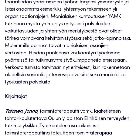
teoriatiedon yhdistäminen työhön laajensi ymmärrystä ja
lisäsi osaamista esimerkiksi yhteistyön tekemiseen yli
organisaatiorajojen. Monialaisen kuntoutuksen YAMK-
tutkinnon myötä ymmärrys erityisesti palveluiden
vaikuttavuuden ja yhteistyön merkityksestä ovat olleet
tärkeä voimavara kehittämistyössä sekä jatko-opinnoissa.
Molemmille opinnot toivat monialaisen osaajien
verkoston. Heidän puoleensa voi kääntyä työelämän
pyörteissä tai tutkimusyhteistyökumppaneita etsiessään.
Verkostoitumista tarvitaan nyt erityisesti, kun rakennetaan
alueellisia sosiaali- ja terveyspalveluita sekä monialaisia
työikäisten palveluita.
Kirjoittajat
Tolonen, Jonna
, toimintaterapeutti yamk, lääketieteen
tohtorikoulutettava Oulun yliopiston Elinikäisen terveyden
tutkimusyksikkö. Työskentelee osa-aikaisesti
toimintaterapeuttina toteuttaen toimintaterapiaa