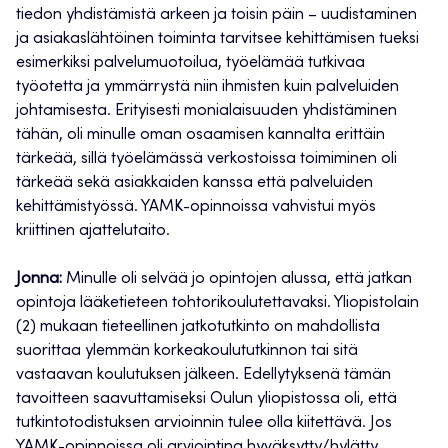
tiedon yhdistämistä arkeen ja toisin päin – uudistaminen
ja asiakaslähtöinen toiminta tarvitsee kehittämisen tueksi
esimerkiksi palvelumuotoilua, työelämää tutkivaa
työotetta ja ymmärrystä niin ihmisten kuin palveluiden
johtamisesta. Erityisesti monialaisuuden yhdistäminen
tähän, oli minulle oman osaamisen kannalta erittäin
tärkeää, sillä työelämässä verkostoissa toimiminen oli
tärkeää sekä asiakkaiden kanssa että palveluiden
kehittämistyössä. YAMK-opinnoissa vahvistui myös
kriittinen ajattelutaito.
Jonna:
Minulle oli selvää jo opintojen alussa, että jatkan
opintoja lääketieteen tohtorikoulutettavaksi. Yliopistolain
(2) mukaan tieteellinen jatkotutkinto on mahdollista
suorittaa ylemmän korkeakoulututkinnon tai sitä
vastaavan koulutuksen jälkeen. Edellytyksenä tämän
tavoitteen saavuttamiseksi Oulun yliopistossa oli, että
tutkintotodistuksen arvioinnin tulee olla kiitettävä. Jos
YAMK-opinnoissa oli arviointina hyväksytty/hylätty