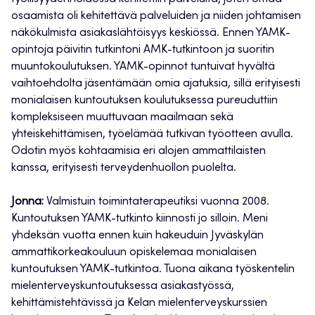
osaamista oli kehitettävä palveluiden ja niiden johtamisen
näkökulmista asiakaslähtöisyys keskiössä. Ennen YAMK-
opintoja päivitin tutkintoni AMK-tutkintoon ja suoritin
muuntokoulutuksen. YAMK-opinnot tuntuivat hyvältä
vaihtoehdolta jäsentämään omia ajatuksia, sillä erityisesti
monialaisen kuntoutuksen koulutuksessa pureuduttiin
kompleksiseen muuttuvaan maailmaan sekä
yhteiskehittämisen, työelämää tutkivan työotteen avulla.
Odotin myös kohtaamisia eri alojen ammattilaisten
kanssa, erityisesti terveydenhuollon puolelta.
Jonna:
Valmistuin toimintaterapeutiksi vuonna 2008.
Kuntoutuksen YAMK-tutkinto kiinnosti jo silloin. Meni
yhdeksän vuotta ennen kuin hakeuduin Jyväskylän
ammattikorkeakouluun opiskelemaa monialaisen
kuntoutuksen YAMK-tutkintoa. Tuona aikana työskentelin
mielenterveyskuntoutuksessa asiakastyössä,
kehittämistehtävissä ja Kelan mielenterveyskurssien