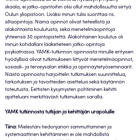
skaala, ei jatko-opintoihin olisi ollut mahdollisuutta siirtyä
Oulun yliopistoon. Lisäksi minun tulisi suorittaa ns.
siltaopintoja. Nämä opinnot olivat tieteellistä ja
alakohtaista koulutusta, sekä menetelmäopintoja
yhteensä 30 opintopistettä. Alakohtainen koulutus oli
minun kohdallani lääketieteen jatko-opintoja
psykiatriassa. YAMK-tutkinnon opinnoista minulle erityisen
hyödyllisiä olivat tutkimukseen liittyvät menetelmäopinnot,
sosiaali- ja terveysalan etiikka ja opinnäytetyöseminaarit.
Näistä opinnoista harjoittelin tutkimuksen suunnittelua,
tarkoituksen ja tavoitteiden asettelua sekä käytännön
toteutusta. Eettisten kysymysten pohtiminen kehitti
ajatteluani merkittävästi tutkimuksen saralla.
YAMK tutkinnosta tutkijan ja kehittäjän urapoluille
Tiina:
Mielestäni tiedonjanon sammuttaminen ja
systemaattinen kehittäminen ei ole mahdollista