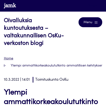
Siirry
www.jamk.fi
Blogs
suoraan
sisältöön
Oivalluksia
Menu
kuntoutuksesta –
valtakunnallisen OsKu-
verkoston blogi
Home
Ylempi ammattikorkeakoulututkinto ammatillisen kehityksen 
10.3.2022 | 14:01
Toimituskunta OsKu
Ylempi
ammattikorkeakoulututkinto