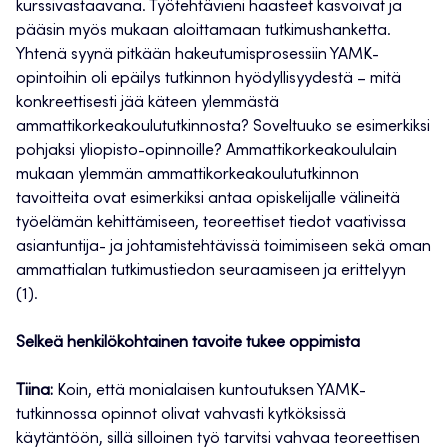
kurssivastaavana. Työtehtävieni haasteet kasvoivat ja
pääsin myös mukaan aloittamaan tutkimushanketta.
Yhtenä syynä pitkään hakeutumisprosessiin YAMK-
opintoihin oli epäilys tutkinnon hyödyllisyydestä – mitä
konkreettisesti jää käteen ylemmästä
ammattikorkeakoulututkinnosta? Soveltuuko se esimerkiksi
pohjaksi yliopisto-opinnoille? Ammattikorkeakoululain
mukaan ylemmän ammattikorkeakoulututkinnon
tavoitteita ovat esimerkiksi antaa opiskelijalle välineitä
työelämän kehittämiseen, teoreettiset tiedot vaativissa
asiantuntija- ja johtamistehtävissä toimimiseen sekä oman
ammattialan tutkimustiedon seuraamiseen ja erittelyyn
(1).
Selkeä henkilökohtainen tavoite tukee oppimista
Tiina:
Koin, että monialaisen kuntoutuksen YAMK-
tutkinnossa opinnot olivat vahvasti kytköksissä
käytäntöön, sillä silloinen työ tarvitsi vahvaa teoreettisen