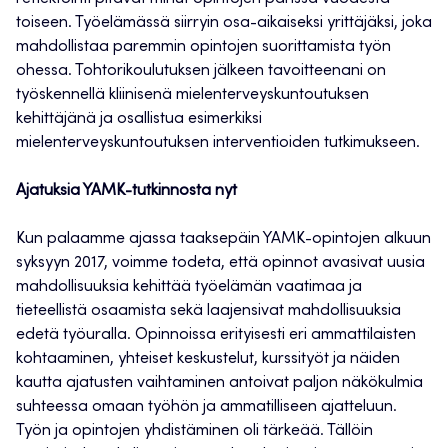
toiseen. Työelämässä siirryin osa-aikaiseksi yrittäjäksi, joka
mahdollistaa paremmin opintojen suorittamista työn
ohessa. Tohtorikoulutuksen jälkeen tavoitteenani on
työskennellä kliinisenä mielenterveyskuntoutuksen
kehittäjänä ja osallistua esimerkiksi
mielenterveyskuntoutuksen interventioiden tutkimukseen.
Ajatuksia YAMK-tutkinnosta nyt
Kun palaamme ajassa taaksepäin YAMK-opintojen alkuun
syksyyn 2017, voimme todeta, että opinnot avasivat uusia
mahdollisuuksia kehittää työelämän vaatimaa ja
tieteellistä osaamista sekä laajensivat mahdollisuuksia
edetä työuralla. Opinnoissa erityisesti eri ammattilaisten
kohtaaminen, yhteiset keskustelut, kurssityöt ja näiden
kautta ajatusten vaihtaminen antoivat paljon näkökulmia
suhteessa omaan työhön ja ammatilliseen ajatteluun.
Työn ja opintojen yhdistäminen oli tärkeää. Tällöin