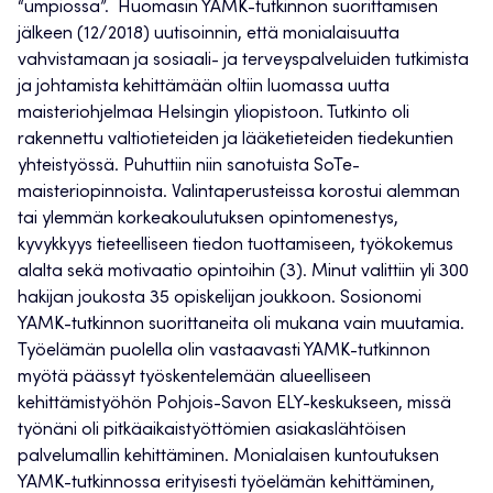
“umpiossa”. Huomasin YAMK-tutkinnon suorittamisen
jälkeen (12/2018) uutisoinnin, että monialaisuutta
vahvistamaan ja sosiaali- ja terveyspalveluiden tutkimista
ja johtamista kehittämään oltiin luomassa uutta
maisteriohjelmaa Helsingin yliopistoon. Tutkinto oli
rakennettu valtiotieteiden ja lääketieteiden tiedekuntien
yhteistyössä. Puhuttiin niin sanotuista SoTe-
maisteriopinnoista. Valintaperusteissa korostui alemman
tai ylemmän korkeakoulutuksen opintomenestys,
kyvykkyys tieteelliseen tiedon tuottamiseen, työkokemus
alalta sekä motivaatio opintoihin (3). Minut valittiin yli 300
hakijan joukosta 35 opiskelijan joukkoon. Sosionomi
YAMK-tutkinnon suorittaneita oli mukana vain muutamia.
Työelämän puolella olin vastaavasti YAMK-tutkinnon
myötä päässyt työskentelemään alueelliseen
kehittämistyöhön Pohjois-Savon ELY-keskukseen, missä
työnäni oli pitkäaikaistyöttömien asiakaslähtöisen
palvelumallin kehittäminen. Monialaisen kuntoutuksen
YAMK-tutkinnossa erityisesti työelämän kehittäminen,