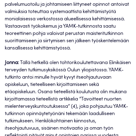
palvelumuotoilu ja johtamiseen liittyneet opinnot antoivat
valmiuksia toteuttaa systemaattista kehittämistyötä
monialaisessa verkostossa alueellisessa kehittämisessä.
Vastaavasti työkokemus ja YAMK-tutkinnosta saatu
teoreettinen pohja valoivat perustan maisteritutkinnon
suorittamiseen ja siirtymisen sen jälkeen työskentelemään
kansallisessa kehittämistyössä.
Jonna:
Tällä hetkellä olen tohtorikoulutettavana Elinikäisen
terveyden tutkimusyksikössä Oulun yliopistossa. YAMK-
tutkinto antoi minulle hyvät kyvyt itseohjautuvaan
opiskeluun, tieteelliseen kirjoittamiseen sekä
etäopiskeluun. Osana tieteellistä koulutusta olin mukana
kirjoittamassa tieteellistä artikkelia ”Tavoitteet nuorten
mielenterveyskuntoutuksessa” (4), joka pohjautuu YAMK-
tutkinnon opinnäytetyönäni tekemään laadulliseen
tutkimukseen. Henkilökohtainen kiinnostus,
itseohjautuvuus, sisäinen motivaatio ja oman työn
reflektointi pitävät minut opintojen parissa vuodesta