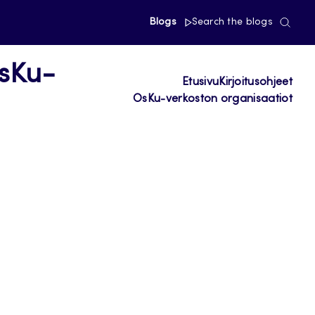
Blogs
Search the blogs
OsKu-
Etusivu
Kirjoitusohjeet
OsKu-verkoston organisaatiot