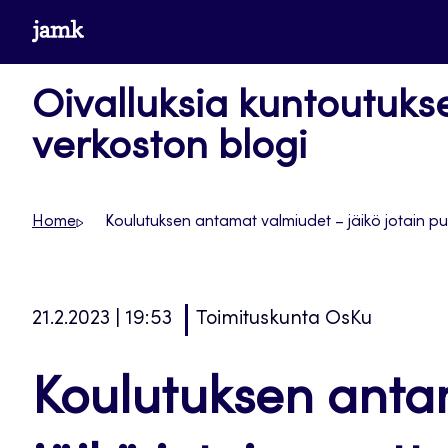
Siirry
www.jamk.fi
suoraan
sisältöön
Oivalluksia kuntoutuks
verkoston blogi
Home
Koulutuksen antamat valmiudet – jäikö jotain pu
21.2.2023 | 19:53
Toimituskunta OsKu
Koulutuksen anta