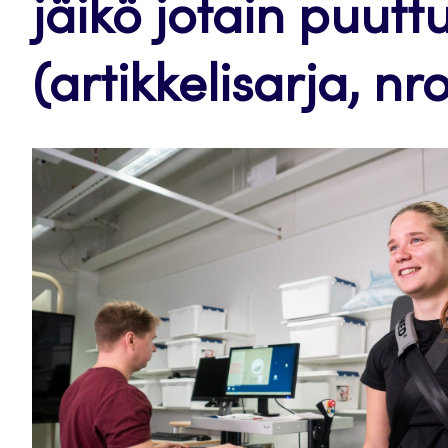
jäikö jotain puut
(artikkelisarja, nr