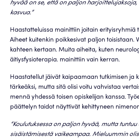
hyvää on se, että on paljon harjoittelujaksoja, 
kasvua.”
Haastatteluissa mainittiin joitain erityisryhmiä t
Aiheet kuitenkin poikkesivat paljon toisistaan. V
kahteen kertaan. Muita aiheita, kuten neurolog
äitiysfysioterapia. mainittiin vain kerran.
Haastatellut jäivät kaipaamaan tutkimisen ja kli
tärkeäksi, mutta sitä olisi voitu vahvistaa vertai
mennä yhdessä toisen opiskelijan kanssa. Työel
päättelyn taidot näyttivät kehittyneen nimenom
“Koulutuksessa on paljon hyvää, mutta tuntuu et
sisäistämisestä vaikeampaa. Mieluummin olisi 