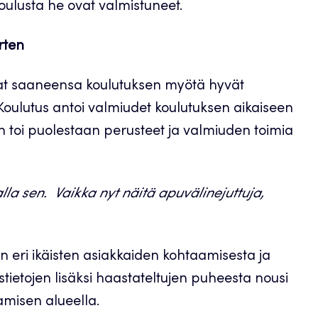
koulusta he ovat valmistuneet.
rten
ivat saaneensa koulutuksen myötä hyvät
Koulutus antoi valmiudet koulutuksen aikaiseen
n toi puolestaan perusteet ja valmiuden toimia
alla sen. Vaikka nyt näitä apuvälinejuttuja,
 eri ikäisten asiakkaiden kohtaamisesta ja
ietojen lisäksi haastateltujen puheesta nousi
aamisen alueella.