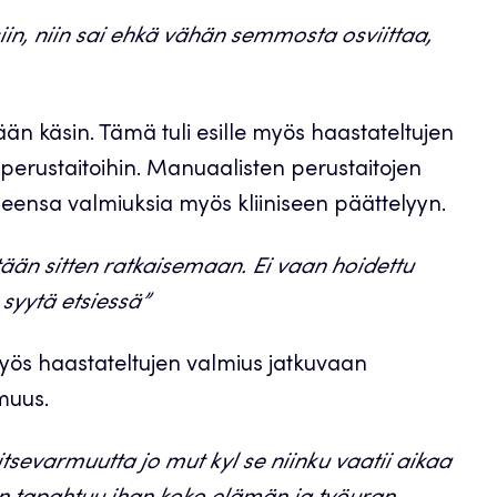
iin, niin sai ehkä vähän semmosta osviittaa,
n käsin. Tämä tuli esille myös haastateltujen
perustaitoihin. Manuaalisten perustaitojen
aneensa valmiuksia myös kliiniseen päättelyyn.
tään sitten ratkaisemaan. Ei vaan hoidettu
syytä etsiessä”
myös haastateltujen valmius jatkuvaan
muus.
sevarmuutta jo mut kyl se niinku vaatii aikaa