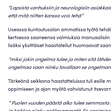
“Lapsista vanhuksiin ja neurologisiin asiakkais
että mitä niitten kanssa vois tehä”
Useassa kuntoutusalan ammatissa työtä tehdää
kertoessa saaneensa valmiuksia manuaalisiin 
lisäksi yksittäiset haastatellut huomasivat sa
“miksi jokin ongelma tulee ja miten sitä lähde
ongelmaa vaan niinku tavallaan se ongelman 
Tärkeänä seikkana haastatteluissa tuli esille 
oppimiseen ja ajan myötä vahvistunut itsevar
“
P
uolen vuoden päästä alko tulee semmosta it