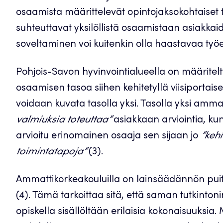
osaamista määrittelevät opintojaksokohtaiset ta
suhteuttavat yksilöllistä osaamistaan asiakkaid
soveltaminen voi kuitenkin olla haastavaa työel
Pohjois-Savon hyvinvointialueella on määrite
osaamisen tasoa siihen kehitetyllä viisiportais
voidaan kuvata tasolla yksi. Tasolla yksi amma
valmiuksia toteuttaa”
asiakkaan arviointia, kun
arvioitu erinomainen osaaja sen sijaan jo
”kehi
toimintatapoja”
(3).
Ammattikorkeakouluilla on lainsäädännön puitt
(4). Tämä tarkoittaa sitä, että saman tutkinton
opiskella sisällöltään erilaisia kokonaisuuksia.