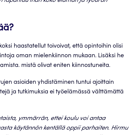
en tapahtuu ihan koko elämän ja työuran
sää?
si haastatellut toivoivat, että opintoihin olisi
intoja oman mielenkiinnon mukaan. Lisäksi he
ista. mistä olivat eniten kiinnostuneita.
jen asioiden yhdistäminen tuntui ajoittain
stejä ja tutkimuksia ei työelämässä välttämättä
aista, ymmärrän, ettei koulu voi antaa
vasta käytännön kentällä oppii parhaiten. Hirmu