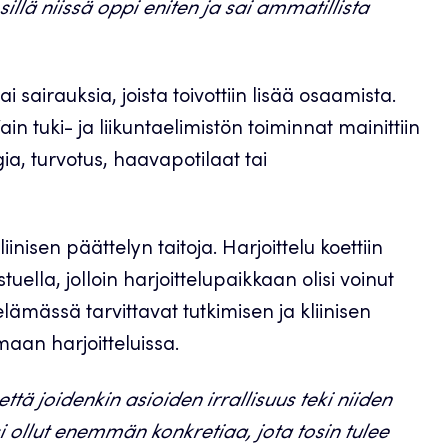
sillä niissä oppi eniten ja sai ammatillista
ai sairauksia, joista toivottiin lisää osaamista.
ain tuki- ja liikuntaelimistön toiminnat mainittiin
ia, turvotus, haavapotilaat tai
inisen päättelyn taitoja. Harjoittelu koettiin
stuella, jolloin harjoittelupaikkaan olisi voinut
ämässä tarvittavat tutkimisen ja kliinisen
aan harjoitteluissa.
tä joidenkin asioiden irrallisuus teki niiden
ollut enemmän konkretiaa, jota tosin tulee