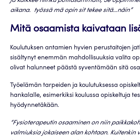
ja kaikkee niinku potilasammatit, Se oppimin
aikana. työssä mä opin sit tekee sitä…näin”
Mitä osaamista kaivataan li
Koulutuksen antamien hyvien perustaitojen jatkok
sisältynyt enemmän mahdollisuuksia valita op
olivat halunneet päästä syventämään sitä osaam
Työelämän tarpeiden ja koulutuksessa opiskeltu
hankalalle, esimerkiksi koulussa opiskeltuja te
hyödynnetäkään.
“Fysioterapeutin osaaminen on niin paikkakoht
valmiuksia jokaiseen alan kohtaan. Kuitenkin 