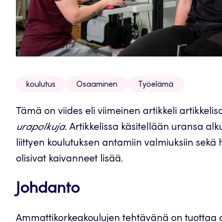
koulutus
Osaaminen
Työelämä
Tämä on viides eli viimeinen artikkeli artikkeli
urapolkuja.
Artikkelissa käsitellään uransa al
liittyen koulutuksen antamiin valmiuksiin sekä h
olisivat kaivanneet lisää.
Johdanto
Ammattikorkeakoulujen tehtävänä on tuottaa o