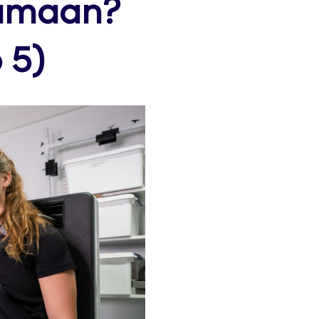
tumaan?
o 5)