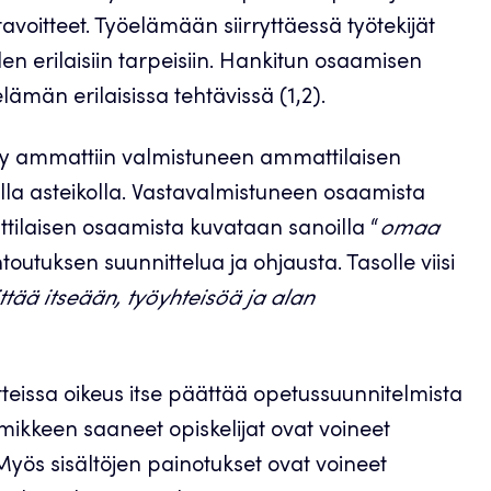
voitteet. Työelämään siirryttäessä työtekijät
en erilaisiin tarpeisiin. Hankitun osaamisen
ämän erilaisissa tehtävissä (1,2).
lty ammattiin valmistuneen ammattilaisen
ella asteikolla. Vastavalmistuneen osaamista
ttilaisen osaamista kuvataan sanoilla “
omaa
toutuksen suunnittelua ja ohjausta. Tasolle viisi
ttää itseään, työyhteisöä ja alan
eissa oikeus itse päättää opetussuunnitelmista
imikkeen saaneet opiskelijat ovat voineet
 Myös sisältöjen painotukset ovat voineet