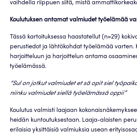
vaihdella riippuen siitä, mistä ammattikorkea
Koulutuksen antamat valmiudet työelämää va
Tässä kartoituksessa haastatellut (n=29) kok
perustiedot ja lähtökohdat työelämää varten. 
harjoitteluun ja harjoittelun antama osaamine
työelämässä.
“Sul on jotkut valmiudet et sä opit siel työpaik
niinku valmiudet siellä työelämässä oppii”
Koulutus valmisti laajaan kokonaisnäkemykseen
heidän kuntoutuksestaan. Laaja-alaisten perust
erilaisia yksittäisiä valmiuksia usean erityisos