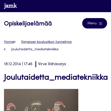
Siirry
www.jamk.fi
Blogs
suoraan
sisältöön
Opiskelijaelämää
Menu
Home
Viimeisen kouluviikon tunnelmia
Joulutaidetta_mediatekniikka
18.12.2014 | 17:46
Virve Vähäsarja
Joulutaidetta_mediatekniikka