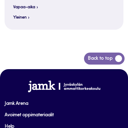
Vapaa-aika
Yleinen
Siirry
Back to top
takaisin
sivun
alkuun
www.jamk.fi
Jamk Arena
Avoimet oppimateriaalit
Help