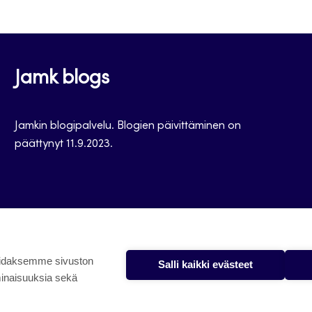
Jamk blogs
Jamkin blogipalvelu. Blogien päivittäminen on
päättynyt 11.9.2023.
oidaksemme sivuston
Salli kaikki evästeet
minaisuuksia sekä