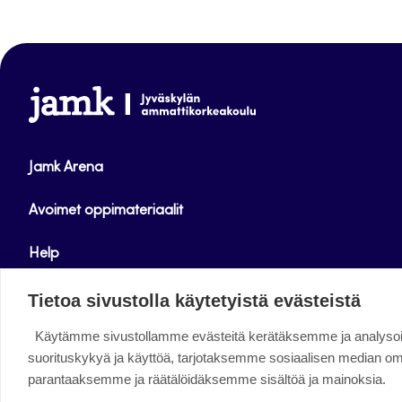
www.jamk.fi
Jamk Arena
Avoimet oppimateriaalit
Help
Verkkolehdet
Tietoa sivustolla käytetyistä evästeistä
Käytämme sivustollamme evästeitä kerätäksemme ja analys
Facebook
Instagram
Linkedin
Twitter
YouTube
suorituskykyä ja käyttöä, tarjotaksemme sosiaalisen median o
parantaaksemme ja räätälöidäksemme sisältöä ja mainoksia.