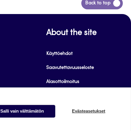
Siirry
Back to top
takaisin
sivun
alkuun
About the site
Käyttöehdot
Saavutettavuusseloste
Alasottoilmoitus
Tietoa evästeistä
Salli vain välttämätön
Evästeasetukset