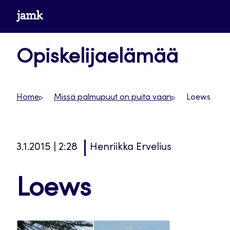
Siirry
www.jamk.fi
suoraan
sisältöön
Opiskelijaelämää
Home
Missä palmupuut on puita vaan
Loews
3.1.2015 | 2:28
Henriikka Ervelius
Loews