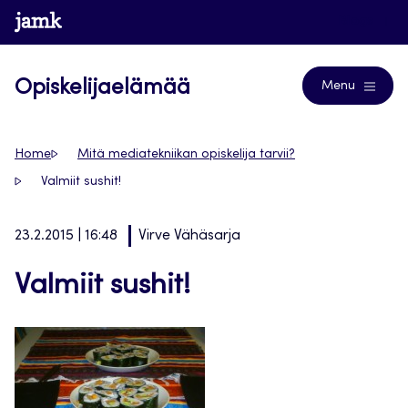
Siirry
www.jamk.fi
Blogs
suoraan
sisältöön
Opiskelijaelämää
Menu
Home
Mitä mediatekniikan opiskelija tarvii?
Valmiit sushit!
23.2.2015 | 16:48
Virve Vähäsarja
Valmiit sushit!