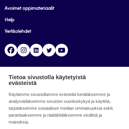
Avoimet oppimateriaalit
Help
Verkkolehdet
Facebook
Instagram
Linkedin
Twitter
YouTube
Jamk blogs
Tietoa sivustolla käytetyistä
evästeistä
Jamkin blogipalvelu. Blogien päivittäminen on
päättynyt 11.9.2023.
Käytämme sivustollamme evästeitä kerätäksemme ja
analysoidaksemme sivuston suorituskykyä ja käyttöä,
tarjotaksemme sosiaalisen median ominaisuuksia sekä
About the site
parantaaksemme ja räätälöidäksemme sisältöä ja
mainoksia.
Käyttöehdot