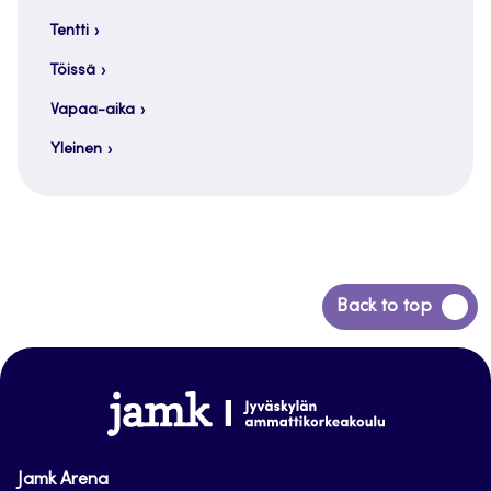
Tentti
Töissä
Vapaa-aika
Yleinen
Siirry
Back to top
takaisin
sivun
alkuun
www.jamk.fi
Jamk Arena