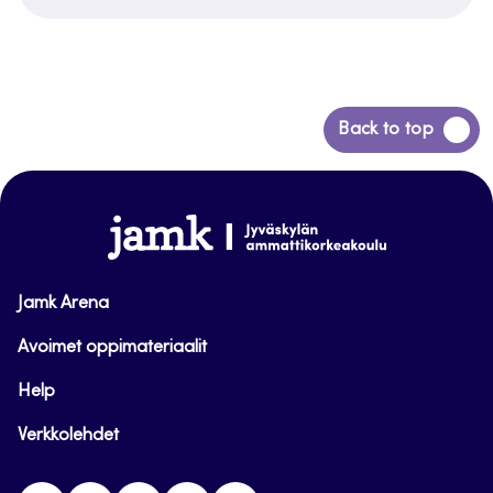
Siirry
Back to top
takaisin
sivun
alkuun
www.jamk.fi
Jamk Arena
Avoimet oppimateriaalit
Help
Verkkolehdet