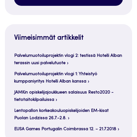
Viimeisimmät artikkelit
Palvelumuotoiluprojektin vlogi 2: testissä Hotelli Alban
terassin uusi palvelutuote
Palvelumuotoiluprojektin vlogi 1: Yhteistyö
kumppaniyritys Hotelli Alban kanssa
JAMKin opiskelijajoukkueen salaisuus Resto2020 -
tietotaitokilpailuissa
Lentopallon korkeakouluopiskelijoiden EM-kisat
Puolan Lodzissa 26.7.-2.8.
EUSA Games Portugalin Coimbrassa 12. – 21.7.2018