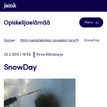
Siirry
www.jamk.fi
Blogs
suoraan
sisältöön
Opiskelijaelämää
Menu
Home
Mitä mediatekniikan opiskelija tarvii?
SnowDay
23.2.2015 | 16:55
Virve Vähäsarja
SnowDay