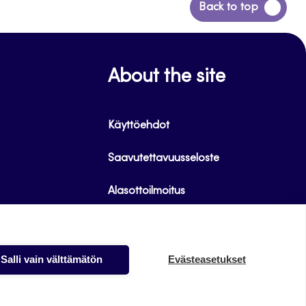
Siirry
Back to top
takaisin
sivun
alkuun
About the site
Käyttöehdot
Saavutettavuusseloste
Alasottoilmoitus
Tietoa evästeistä
Salli vain välttämätön
Evästeasetukset