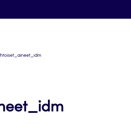
ehtoiset_aineet_idm
ineet_idm