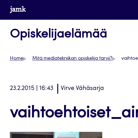
Siirry
www.jamk.fi
suoraan
sisältöön
Opiskelijaelämää
Home
Mitä mediatekniikan opiskelija tarvii?
vaihto
23.2.2015 | 16:43
Virve Vähäsarja
vaihtoehtoiset_a