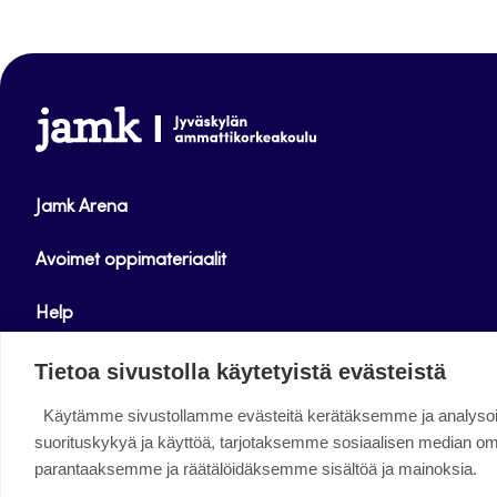
www.jamk.fi
Jamk Arena
Avoimet oppimateriaalit
Help
Verkkolehdet
Tietoa sivustolla käytetyistä evästeistä
Käytämme sivustollamme evästeitä kerätäksemme ja analys
Facebook
Instagram
Linkedin
Twitter
YouTube
suorituskykyä ja käyttöä, tarjotaksemme sosiaalisen median o
parantaaksemme ja räätälöidäksemme sisältöä ja mainoksia.