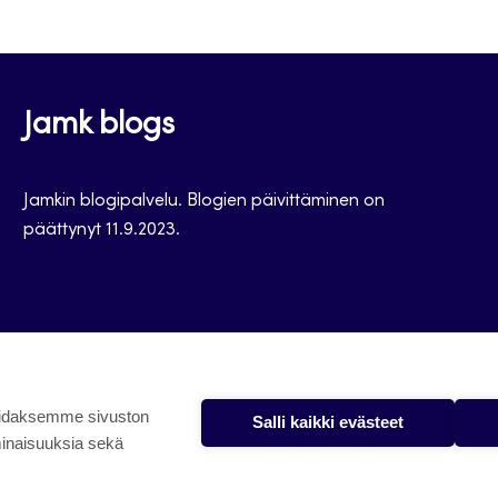
Jamk blogs
Jamkin blogipalvelu. Blogien päivittäminen on
päättynyt 11.9.2023.
oidaksemme sivuston
Salli kaikki evästeet
minaisuuksia sekä