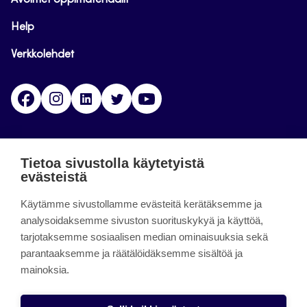
Avoimet oppimateriaalit
Help
Verkkolehdet
Facebook
Instagram
Linkedin
Twitter
YouTube
Jamk blogs
Tietoa sivustolla käytetyistä
evästeistä
Jamkin blogipalvelu. Blogien päivittäminen on
päättynyt 11.9.2023.
Käytämme sivustollamme evästeitä kerätäksemme ja
analysoidaksemme sivuston suorituskykyä ja käyttöä,
tarjotaksemme sosiaalisen median ominaisuuksia sekä
About the site
parantaaksemme ja räätälöidäksemme sisältöä ja
mainoksia.
Käyttöehdot
Saavutettavuusseloste