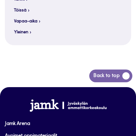
Töissä
Vapaa-aika
Yleinen
Siirry
Back to top
takaisin
sivun
alkuun
www.jamk.fi
Jamk Arena