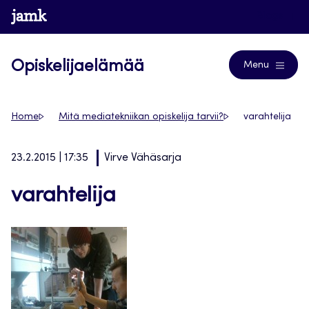
Siirry
www.jamk.fi
Blogs
suoraan
sisältöön
Opiskelijaelämää
Menu
Home
Mitä mediatekniikan opiskelija tarvii?
varahtelija
23.2.2015 | 17:35
Virve Vähäsarja
varahtelija