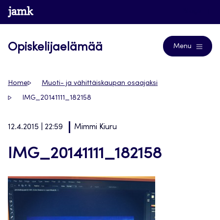
Siirry
www.jamk.fi
Blogs
suoraan
sisältöön
Opiskelijaelämää
Menu
Home
Muoti- ja vähittäiskaupan osaajaksi
IMG_20141111_182158
12.4.2015 | 22:59
Mimmi Kiuru
IMG_20141111_182158