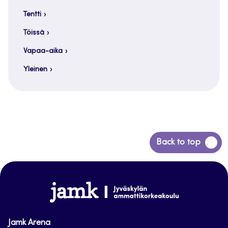
Tentti
Töissä
Vapaa-aika
Yleinen
Siirry
Back to top
takaisin
sivun
alkuun
www.jamk.fi
Jamk Arena