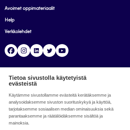
Avoimet oppimateriaalit
Help
Verkkolehdet
Facebook
Instagram
Linkedin
Twitter
YouTube
Jamk blogs
Tietoa sivustolla käytetyistä
evästeistä
Jamkin blogipalvelu. Blogien päivittäminen on
päättynyt 11.9.2023.
Käytämme sivustollamme evästeitä kerätäksemme ja
analysoidaksemme sivuston suorituskykyä ja käyttöä,
tarjotaksemme sosiaalisen median ominaisuuksia sekä
About the site
parantaaksemme ja räätälöidäksemme sisältöä ja
mainoksia.
Käyttöehdot