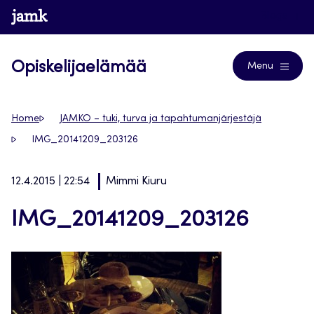
Siirry
www.jamk.fi
Blogs
suoraan
sisältöön
Opiskelijaelämää
Menu
Home
JAMKO – tuki, turva ja tapahtumanjärjestäjä
IMG_20141209_203126
12.4.2015 | 22:54
Mimmi Kiuru
IMG_20141209_203126