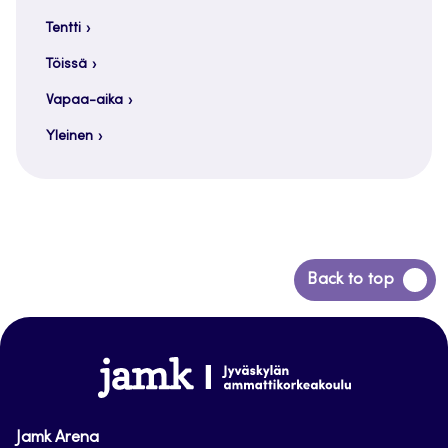
Tentti
Töissä
Vapaa-aika
Yleinen
Siirry
Back to top
takaisin
sivun
alkuun
www.jamk.fi
Jamk Arena