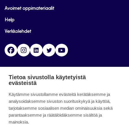
Avoimet oppimateriaalit
Help
Verkkolehdet
Facebook
Instagram
Linkedin
Twitter
YouTube
Jamk blogs
Tietoa sivustolla käytetyistä
evästeistä
Jamkin blogipalvelu. Blogien päivittäminen on
päättynyt 11.9.2023.
Käytämme sivustollamme evästeitä kerätäksemme ja
analysoidaksemme sivuston suorituskykyä ja käyttöä,
tarjotaksemme sosiaalisen median ominaisuuksia sekä
About the site
parantaaksemme ja räätälöidäksemme sisältöä ja
mainoksia.
Käyttöehdot