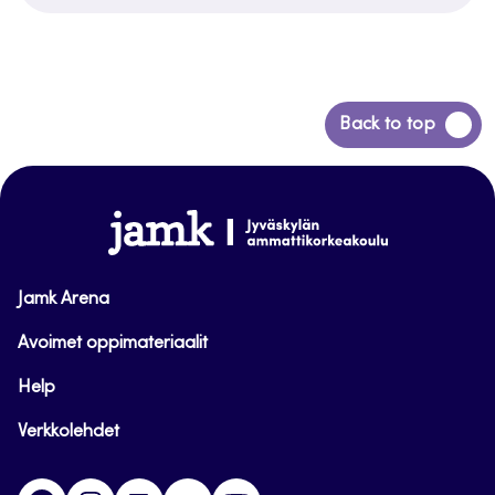
Siirry
Back to top
takaisin
sivun
alkuun
www.jamk.fi
Jamk Arena
Avoimet oppimateriaalit
Help
Verkkolehdet
Facebook
Instagram
Linkedin
Twitter
YouTube