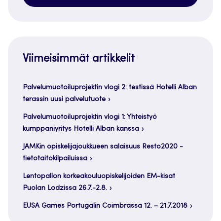
Viimeisimmät artikkelit
Palvelumuotoiluprojektin vlogi 2: testissä Hotelli Alban
terassin uusi palvelutuote
Palvelumuotoiluprojektin vlogi 1: Yhteistyö
kumppaniyritys Hotelli Alban kanssa
JAMKin opiskelijajoukkueen salaisuus Resto2020 -
tietotaitokilpailuissa
Lentopallon korkeakouluopiskelijoiden EM-kisat
Puolan Lodzissa 26.7.-2.8.
EUSA Games Portugalin Coimbrassa 12. – 21.7.2018