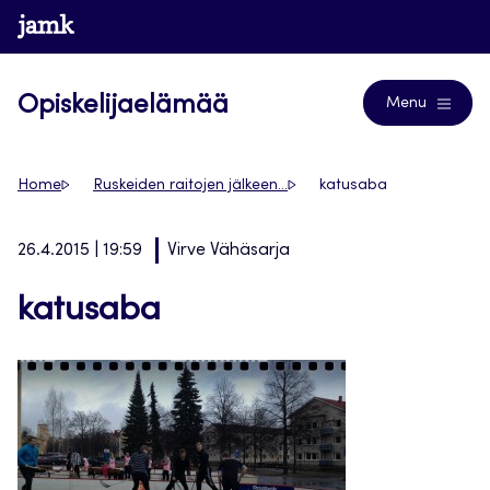
Siirry
www.jamk.fi
Blogs
suoraan
sisältöön
Opiskelijaelämää
Menu
Home
Ruskeiden raitojen jälkeen…
katusaba
26.4.2015 | 19:59
Virve Vähäsarja
katusaba