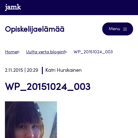
Siirry
www.jamk.fi
Blogs
suoraan
sisältöön
Opiskelijaelämää
Menu
Home
Uutta verta blogiin!
WP_20151024_003
2.11.2015 | 20:29
Katri Hurskainen
WP_20151024_003