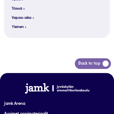
Töissä
Vapaa-aika
Yleinen
Siirry
Back to top
takaisin
sivun
alkuun
www.jamk.fi
Jamk Arena