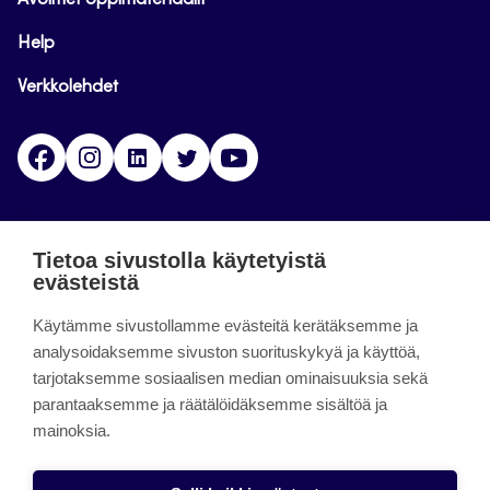
Avoimet oppimateriaalit
Help
Verkkolehdet
Facebook
Instagram
Linkedin
Twitter
YouTube
Jamk blogs
Tietoa sivustolla käytetyistä
evästeistä
Jamkin blogipalvelu. Blogien päivittäminen on
päättynyt 11.9.2023.
Käytämme sivustollamme evästeitä kerätäksemme ja
analysoidaksemme sivuston suorituskykyä ja käyttöä,
tarjotaksemme sosiaalisen median ominaisuuksia sekä
About the site
parantaaksemme ja räätälöidäksemme sisältöä ja
mainoksia.
Käyttöehdot
Saavutettavuusseloste