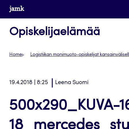
Siirry
www.jamk.fi
suoraan
sisältöön
Opiskelijaelämää
Home
Logistiikan monimuoto-opiskelijat kansainvälisel
19.4.2018 | 8:25
Leena Suomi
500x290_KUVA-16
18_mercedes_stu