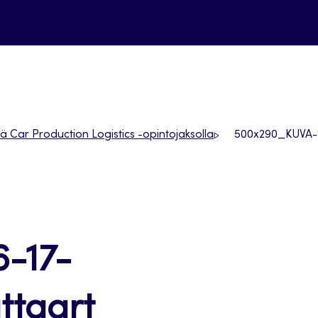
lä Car Production Logistics -opintojaksolla
500x290_KUVA-1
-17-
ttgart