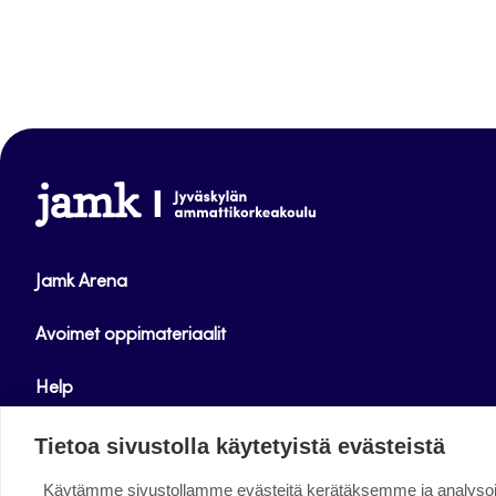
www.jamk.fi
Jamk Arena
Avoimet oppimateriaalit
Help
Verkkolehdet
Tietoa sivustolla käytetyistä evästeistä
Käytämme sivustollamme evästeitä kerätäksemme ja analys