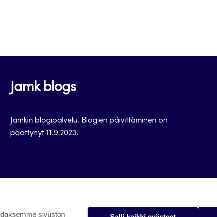
Jamk blogs
Jamkin blogipalvelu. Blogien päivittäminen on
päättynyt 11.9.2023.
oidaksemme sivuston
Salli kaikki evästeet